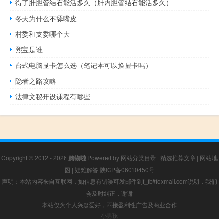
得了肝胆管结石能活多久（肝内胆管结石能活多久）
冬天为什么不舔嘴皮
村委和支委哪个大
熙宝是谁
台式电脑显卡怎么选（笔记本可以换显卡吗）
隐者之路攻略
法律文秘开设课程有哪些
Copyright © 2012 - 2026
购物啦
Powered by
网站分类目录
|
精选推荐文章
|
网站地
图
|
疑难解答
陕ICP备06010450号
声明：本站内容来自互联网，如信息有错误可发邮件到f_fb#foxmail.com说明，我们
会及时纠正，谢谢
本站仅为个人兴趣爱好，不接盈利性广告及商业合作
小男孩