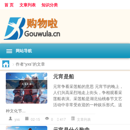
首 页
文章列表
知识分类
网站导航
>
作者“yxs”的文章
元宵是船
元宵争看采莲船的意思 元宵节的晚上，
人们兴高采烈地走上街头，争相观看采
莲船表演。采莲船是湖北仙桃春节文艺
活动中非常受欢迎的一种娱乐形式。这
种文化节...
yxs
02-15
0
417
文章列表
元宵是什么歌曲