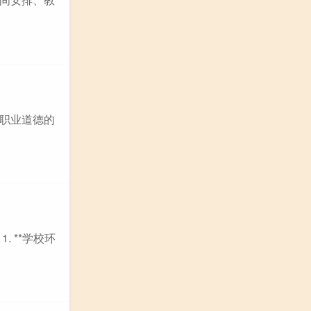
职业道德的
 **学校环