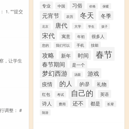
习俗
专业
中国
价格
保暖
. **提交
冬天
元宵节
冬季
农历
唐代
大学
北京
学生
孩子
宋代
寓意
很多人
年初
手机
技能
您的
我们可以
春节
攻略
时间
新年
观察，让学生
春节期间
是一个
梦幻西游
游戏
汤圆
的人
疫情
的是
礼物
自己的
英语
红包
考试
还不
诗人
都是
费用
长辈
调整： #
陆游