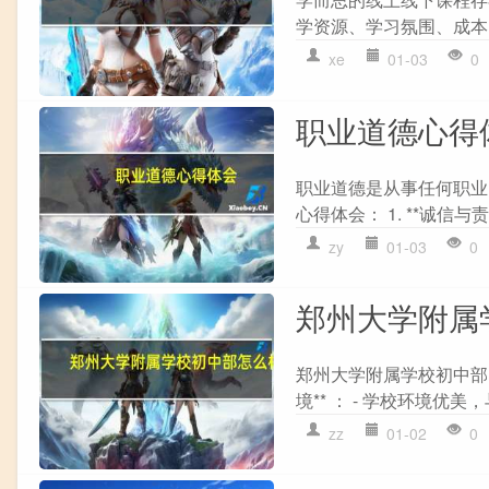
学资源、学习氛围、成本以及
xe
01-03
0
职业道德心得
职业道德是从事任何职业
心得体会： 1. **诚信与责
zy
01-03
0
郑州大学附属
郑州大学附属学校初中部（
境** ： - 学校环境优美
zz
01-02
0