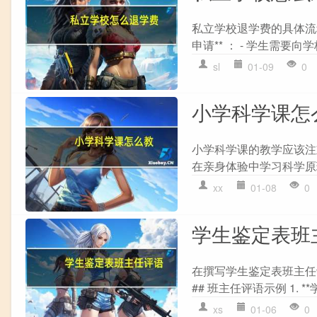
私立学校退学费的具体流程
申请** ： - 学生需要
sl
01-09
0
小学科学课怎
小学科学课的教学应该注重以
在亲身体验中学习科学原理
xx
01-08
0
学生鉴定表班
在撰写学生鉴定表班主任
## 班主任评语示例 1. *
xs
01-06
0