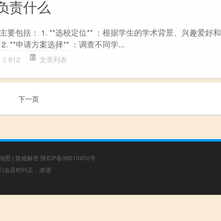
负责什么
要包括： 1. **选校定位** ：根据学生的学术背景、兴趣爱好
 **申请方案选择** ：调查不同学...
812
文章列表
下一页
地图
|
疑难解答
陕ICP备06010450号
，我们会及时纠正，谢谢