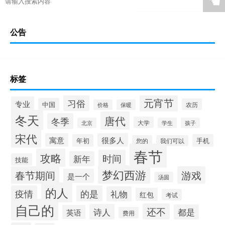
☚
公告
标签
元宵节
习俗
专业
中国
农历
价格
保暖
冬天
唐代
冬季
大学
北京
学生
孩子
宋代
寓意
很多人
年初
手机
您的
我们可以
春节
攻略
时间
新年
技能
梦幻西游
春节期间
游戏
是一个
汤圆
的人
疫情
的是
礼物
红包
考试
自己的
还不
诗人
都是
英语
费用