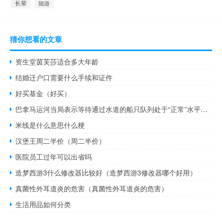
长辈
陆游
猜你想看的文章
资生堂茵芙莎适合多大年龄
结婚迁户口需要什么手续和证件
好买基金（好买）
巴拿马运河当局表示等待通过水道的船只队列处于“正常”水平船只数量比上周减少了20%
米线是什么意思什么梗
汉堡王周二半价（周二半价）
医院员工过年可以出省吗
造梦西游3什么修改器比较好（造梦西游3修改器哪个好用）
真菌性外耳道炎的危害（真菌性外耳道炎的危害）
生活用品如何分类