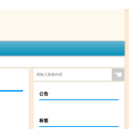
☚
公告
标签