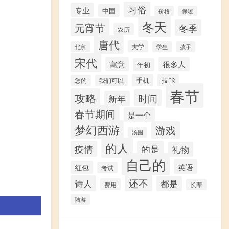
习俗
专业
中国
价格
保暖
冬天
元宵节
冬季
农历
唐代
大学
北京
学生
孩子
宋代
寓意
很多人
年初
手机
技能
您的
我们可以
春节
攻略
时间
新年
春节期间
是一个
梦幻西游
游戏
汤圆
的人
疫情
的是
礼物
自己的
英语
红包
考试
还不
诗人
都是
费用
长辈
陆游