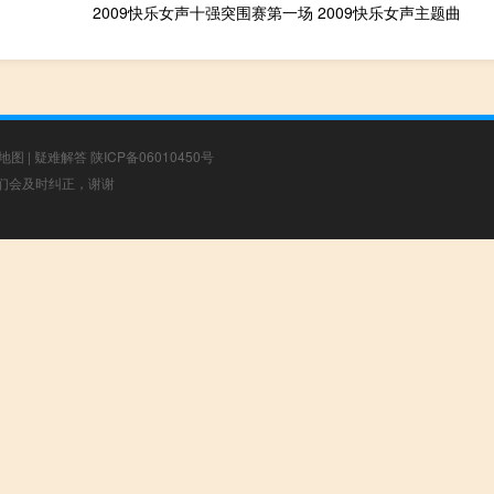
2009快乐女声十强突围赛第一场 2009快乐女声主题曲
地图
|
疑难解答
陕ICP备06010450号
，我们会及时纠正，谢谢