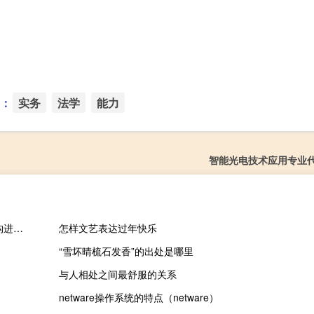
：
实务
法学
能力
智能光电技术应用专业
车评头条：吉利汽车召开高层组织架构调整大会 对旗下的品牌架构进行新一轮调整
怎样文艺表达过年快乐
“雪坏晴梳石发香”的出处是哪里
与人相处之间最舒服的关系
netware操作系统的特点（netware）