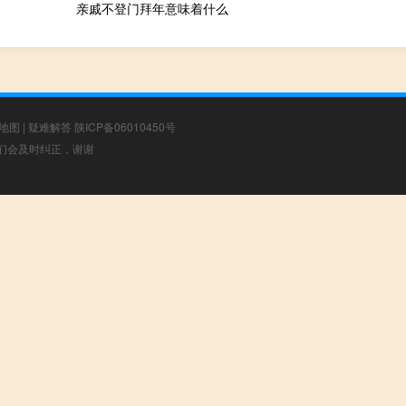
亲戚不登门拜年意味着什么
地图
|
疑难解答
陕ICP备06010450号
，我们会及时纠正，谢谢