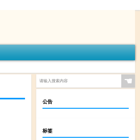
☚
公告
标签