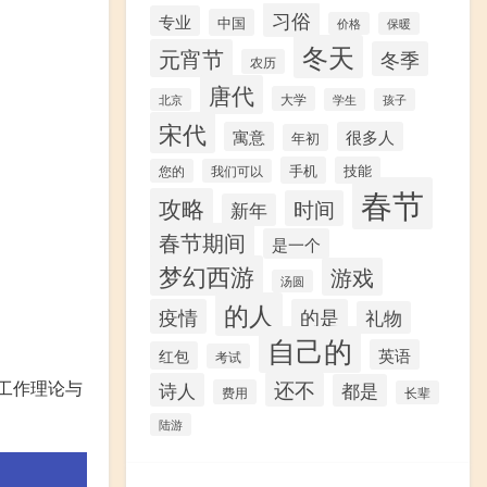
习俗
专业
中国
价格
保暖
冬天
元宵节
冬季
农历
唐代
大学
北京
学生
孩子
宋代
寓意
很多人
年初
手机
技能
您的
我们可以
春节
攻略
时间
新年
春节期间
是一个
梦幻西游
游戏
汤圆
的人
疫情
的是
礼物
自己的
英语
红包
考试
工作理论与
还不
诗人
都是
费用
长辈
陆游