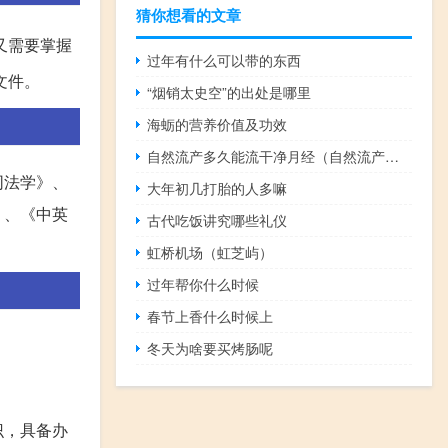
猜你想看的文章
又需要掌握
过年有什么可以带的东西
文件。
“烟销太史空”的出处是哪里
海蛎的营养价值及功效
自然流产多久能流干净月经（自然流产多久能流干净）
同法学》、
大年初几打胎的人多嘛
》、《中英
古代吃饭讲究哪些礼仪
虹桥机场（虹芝屿）
过年帮你什么时候
春节上香什么时候上
冬天为啥要买烤肠呢
识，具备办