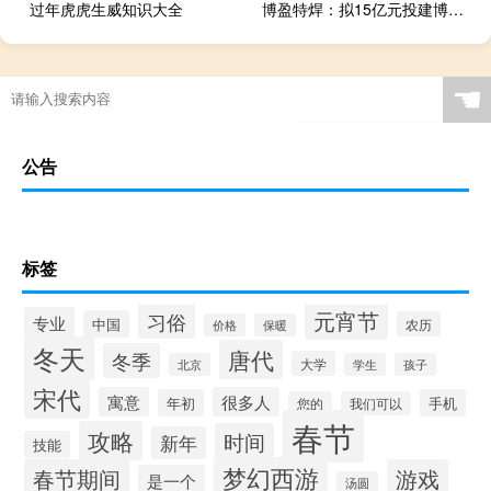
过年虎虎生威知识大全
博盈特焊：拟15亿元投建博盈特焊大凹生产基地建设项目
☚
公告
标签
元宵节
习俗
专业
中国
农历
价格
保暖
冬天
唐代
冬季
大学
北京
学生
孩子
宋代
寓意
很多人
年初
手机
您的
我们可以
春节
攻略
时间
新年
技能
梦幻西游
春节期间
游戏
是一个
汤圆