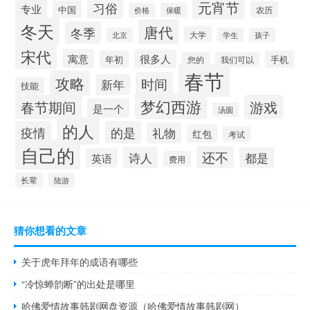
元宵节
习俗
专业
中国
农历
价格
保暖
冬天
唐代
冬季
大学
北京
学生
孩子
宋代
寓意
很多人
年初
手机
您的
我们可以
春节
攻略
时间
新年
技能
梦幻西游
春节期间
游戏
是一个
汤圆
的人
疫情
的是
礼物
红包
考试
自己的
还不
诗人
都是
英语
费用
长辈
陆游
猜你想看的文章
关于虎年拜年的成语有哪些
“冷惊蝉韵断”的出处是哪里
哈佛爱情故事韩剧网盘资源（哈佛爱情故事韩剧网）