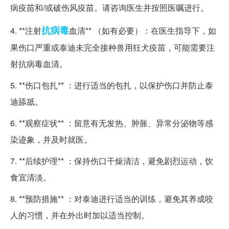
病疫苗和/或破伤风疫苗。请咨询医生并按照医嘱进行。
抗病毒
4. **注射
血清** （如有必要）：在医生指导下，如
果伤口严重或泰迪未完全接种兽用狂犬疫苗，可能需要注
射抗病毒血清。
5. **伤口包扎** ：进行适当的包扎，以保护伤口并防止泰
迪舔舐。
6. **观察症状** ：留意有无发热、肿胀、异常分泌物等感
染迹象，并及时就医。
7. **后续护理** ：保持伤口干燥清洁，避免剧烈运动，饮
食宜清淡。
8. **预防措施** ：对泰迪进行适当的训练，避免其养成咬
人的习惯，并在外出时加以适当控制。