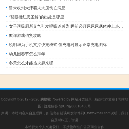
暂未收到天津着火大厦伤亡消息
“豁眼桃红思圣解”的出处是哪里
女子误吸厕所臭气引发呼吸道感染 睡前必须尿尿尿眠体冲上热搜一睡觉就想去厕所是病吗
欺诈游戏伯贤攻略
说明华为手机支持快充模式 但充电时显示正常充电图标
幼儿园春节怎么拜年
冬天怎么才能热火起来呢
Copyright © 2012 - 2026
购物啦
Powered by
网站分类目录
|
精选推荐文章
|
网站地
图
|
疑难解答
陕ICP备06010450号
声明：本站内容来自互联网，如信息有错误可发邮件到f_fb#foxmail.com说明，我们
会及时纠正，谢谢
本站仅为个人兴趣爱好，不接盈利性广告及商业合作