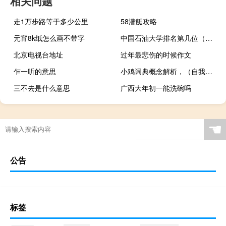
相关问题
走1万步路等于多少公里
58潜艇攻略
元宵8k纸怎么画不带字
中国石油大学排名第几位（中国石油大学排名）
北京电视台地址
过年最悲伤的时候作文
乍一听的意思
小鸡词典概念解析，（自我分析）什么梗
三不去是什么意思
广西大年初一能洗碗吗
☚
公告
标签