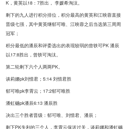
K，黄英以18：7胜出， 李媛希淘汰。
剩下的九人进行积分排位，积分最高的黄英和江映蓉直接
晋级七强，其中黄英继郁可唯、江映蓉之后当选第三周周
冠军；
积分最低的潘辰和评委选出的表现较弱的曾轶可PK 潘辰
以17:8胜出，曾轶可淘汰。
第二轮剩下六个人两两PK。
谈莉娜pk刘惜君；5:14 刘惜君胜
郁可唯pk李霄云；17:2郁可唯胜
潘虹樾pk潘辰6:13 潘辰胜
决出三个胜者晋级：郁可唯、刘惜君、潘辰；
剩下PK失利的三个人，李霄云保送过关，谈莉娜和潘虹樾