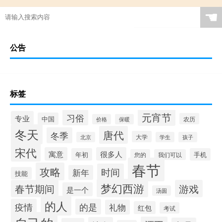
☚
公告
标签
元宵节
习俗
专业
中国
农历
价格
保暖
冬天
唐代
冬季
大学
北京
学生
孩子
宋代
寓意
很多人
年初
手机
您的
我们可以
春节
攻略
时间
新年
技能
梦幻西游
春节期间
游戏
是一个
汤圆
的人
疫情
的是
礼物
红包
考试