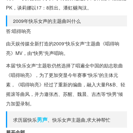
PK，谈莉娜以17：8胜出。潘虹樾淘汰。
2009年快乐女声的主题曲叫什么
答:唱得响亮
由天娱传媒全新打造的2009“快乐女声”主题曲《唱得响
亮》MV，由“快男”先声唱响。
本届“快乐女声”主题歌仍然选择了唱遍全中国的励志歌曲
《唱得响亮》，为了更加突显今年赛事“快乐”的主体元
素，《唱得响亮》经过了重新的编曲，融入大量R&B、轻
摇滚等曲风，并力邀张杰、苏醒、魏晨、吉杰等“快男”倾
力加盟录制。
男声
求历届快乐
、快乐女声主题曲,求大神帮忙
展开全部