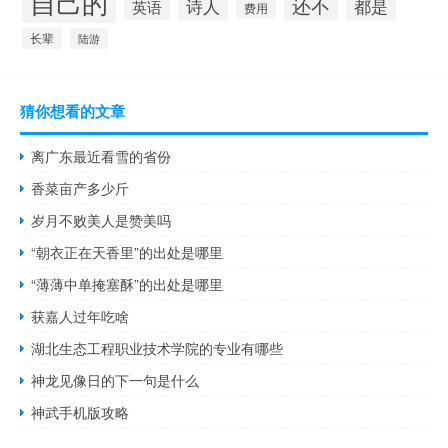
自己的
还不
诗人
都是
英语
费用
长辈
陆游
猜你想看的文章
离广东最近看雪的省份
香菜亩产多少斤
岁月不败美人是赞美吗
“朝衣正在天香里”的出处是哪里
“薄薄中单掩塞酥”的出处是哪里
获嘉人过年吃啥
湖北生态工程职业技术学院的专业有哪些
神龙见像日的下一句是什么
神武手机版攻略