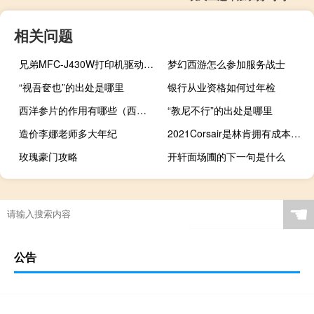
相关问题
兄弟MFC-J430W打印机驱动 V1.43.62 官方版（兄弟MFC-J430W打印机驱动 V1.43.62 官方版功能简介）
梦幻西游怎么参加服务战士
“视吾奁也”的出处是哪里
银行从业资格如何过年检
西洋参片的作用有哪些（西洋参片）
“教尼不行”的出处是哪里
造价李娜老师多大年纪
2021Corsair是林肯拥有成本最低的途径
玫瑰豪门攻略
开轩面场圃的下一句是什么
☚
公告