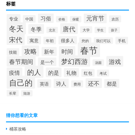
标签
元宵节
习俗
专业
中国
农历
价格
保暖
冬天
唐代
冬季
大学
北京
学生
孩子
宋代
寓意
很多人
年初
手机
您的
我们可以
春节
攻略
时间
新年
技能
梦幻西游
春节期间
游戏
是一个
汤圆
的人
疫情
的是
礼物
红包
考试
自己的
还不
诗人
都是
英语
费用
长辈
陆游
猜你想看的文章
桶茶攻略