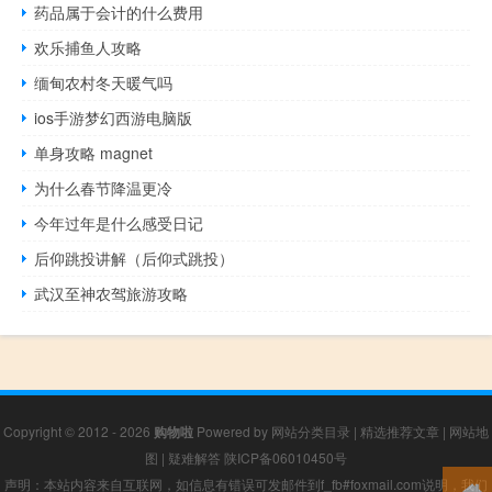
药品属于会计的什么费用
欢乐捕鱼人攻略
缅甸农村冬天暖气吗
ios手游梦幻西游电脑版
单身攻略 magnet
为什么春节降温更冷
今年过年是什么感受日记
后仰跳投讲解（后仰式跳投）
武汉至神农驾旅游攻略
Copyright © 2012 - 2026
购物啦
Powered by
网站分类目录
|
精选推荐文章
|
网站地
图
|
疑难解答
陕ICP备06010450号
声明：本站内容来自互联网，如信息有错误可发邮件到f_fb#foxmail.com说明，我们