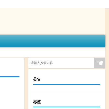
☚
公告
标签