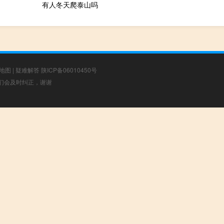
有人冬天爬泰山吗
地图
|
疑难解答
陕ICP备06010450号
，我们会及时纠正，谢谢