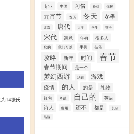
习俗
专业
中国
价格
保暖
冬天
元宵节
冬季
农历
唐代
大学
北京
学生
孩子
宋代
寓意
很多人
年初
手机
技能
您的
我们可以
春节
攻略
时间
新年
春节期间
是一个
梦幻西游
游戏
汤圆
的人
疫情
的是
礼物
自己的
英语
红包
考试
为14摄氏
还不
诗人
都是
费用
长辈
陆游