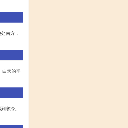
地处南方，
，白天的平
感到寒冷。