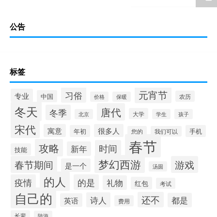
公告
标签
元宵节
习俗
专业
中国
农历
价格
保暖
冬天
唐代
冬季
大学
北京
学生
孩子
宋代
寓意
很多人
年初
手机
您的
我们可以
春节
攻略
时间
新年
技能
梦幻西游
春节期间
游戏
是一个
汤圆
的人
疫情
的是
礼物
红包
考试
自己的
还不
诗人
都是
英语
费用
长辈
陆游