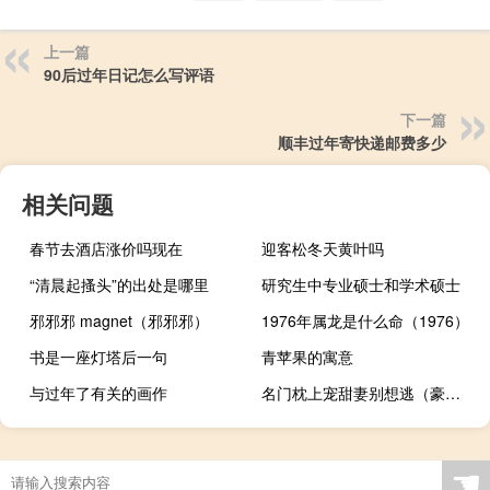
上一篇
90后过年日记怎么写评语
下一篇
顺丰过年寄快递邮费多少
相关问题
春节去酒店涨价吗现在
迎客松冬天黄叶吗
“清晨起搔头”的出处是哪里
研究生中专业硕士和学术硕士
邪邪邪 magnet（邪邪邪）
1976年属龙是什么命（1976）
书是一座灯塔后一句
青苹果的寓意
与过年了有关的画作
名门枕上宠甜妻别想逃（豪门禁宠枕上欢）
☚