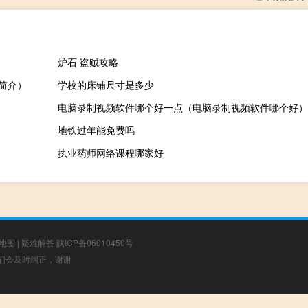
炉石 盗贼攻略
能简介）
学校的床铺尺寸是多少
电脑录制视频软件哪个好一点（电脑录制视频软件哪个好）
地铁过年能免费吗
执业药师网络课程哪家好
地图
|
疑难解答
陕ICP备06010450号
，我们会及时纠正，谢谢