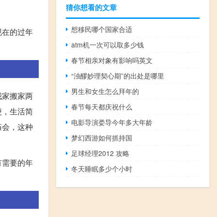
猜你想看的文章
想移民哪个国家合适
现在的过年
atm机一次可以取多少钱
春节相亲对象有影响吗英文
“浊醪妙理契心期”的出处是哪里
男生和女生怎么拜年的
我家搬家两
春节每天都庆祝什么
便，生活简
电影导演娄导今年多大年龄
庙会，这种
梦幻西游如何抓持国
足球经理2012 攻略
有需要的年
冬天睡眠多少个小时