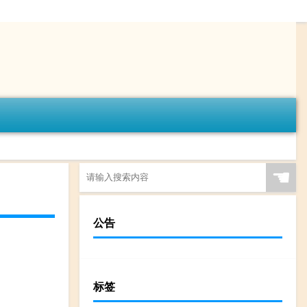
☚
公告
标签