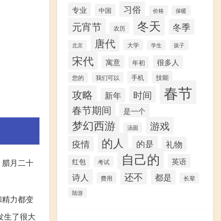
习俗
专业
中国
价格
保暖
冬天
元宵节
冬季
农历
唐代
大学
北京
学生
孩子
宋代
寓意
很多人
年初
手机
技能
您的
我们可以
春节
攻略
时间
新年
春节期间
是一个
梦幻西游
游戏
汤圆
的人
疫情
的是
礼物
自己的
英语
红包
、腊月二十
考试
还不
诗人
都是
费用
长辈
陆游
和精力都变
发生了很大