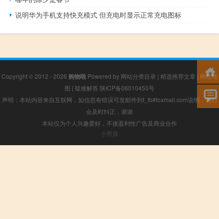
说明华为手机支持快充模式 但充电时显示正常充电图标
Copyright © 2012 - 2026
购物啦
Powered by
网站分类目录
|
精选推荐文章
|
网站地
图
|
疑难解答
陕ICP备06010450号
声明：本站内容来自互联网，如信息有错误可发邮件到f_fb#foxmail.com说明，我们
会及时纠正，谢谢
本站仅为个人兴趣爱好，不接盈利性广告及商业合作
小男孩