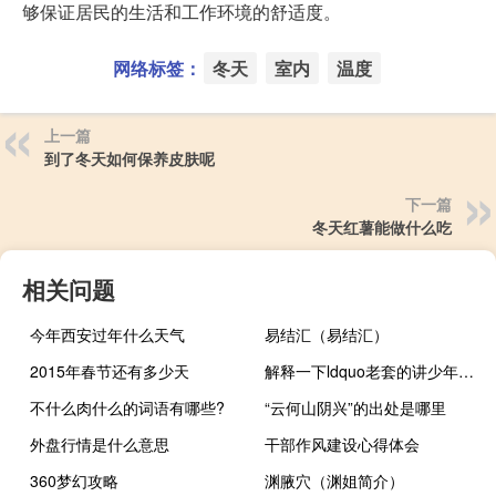
够保证居民的生活和工作环境的舒适度。
网络标签：
冬天
室内
温度
上一篇
到了冬天如何保养皮肤呢
下一篇
冬天红薯能做什么吃
相关问题
今年西安过年什么天气
易结汇（易结汇）
2015年春节还有多少天
解释一下ldquo老套的讲少年狂留下黄右捧苍白rdquo
不什么肉什么的词语有哪些?
“云何山阴兴”的出处是哪里
外盘行情是什么意思
干部作风建设心得体会
360梦幻攻略
渊腋穴（渊姐简介）