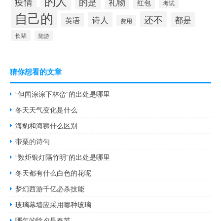
的人
疫情
的是
礼物
红包
考试
自己的
还不
诗人
都是
英语
费用
长辈
陆游
猜你想看的文章
“但闻淙淙下林峦”的出处是哪里
冬天天气变化是什么
海豹和海狮什么区别
带栗的诗句
“数炬银灯隔竹明”的出处是哪里
冬天都有什么白色的花呢
梦幻西游千亿必杀技能
玻璃幕墙应采用哪种玻璃
哪年的除夕是春节