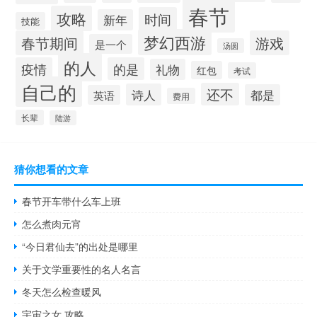
春节
攻略
时间
新年
技能
梦幻西游
春节期间
游戏
是一个
汤圆
的人
疫情
的是
礼物
红包
考试
自己的
还不
诗人
都是
英语
费用
长辈
陆游
猜你想看的文章
春节开车带什么车上班
怎么煮肉元宵
“今日君仙去”的出处是哪里
关于文学重要性的名人名言
冬天怎么检查暖风
宇宙之女 攻略