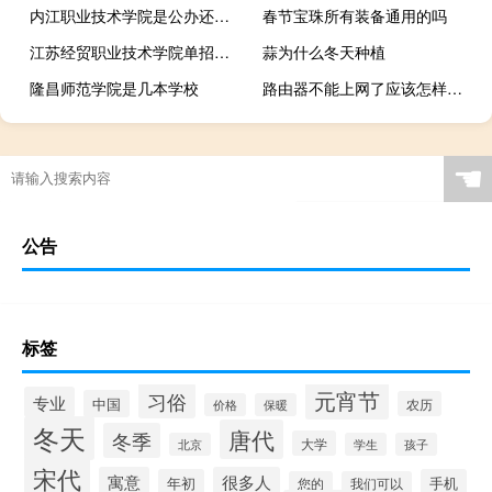
内江职业技术学院是公办还是民办
春节宝珠所有装备通用的吗
江苏经贸职业技术学院单招要求
蒜为什么冬天种植
隆昌师范学院是几本学校
路由器不能上网了应该怎样弄?（路由器不能上网了）
☚
公告
标签
元宵节
习俗
专业
中国
农历
价格
保暖
冬天
唐代
冬季
大学
北京
学生
孩子
宋代
寓意
很多人
年初
手机
您的
我们可以