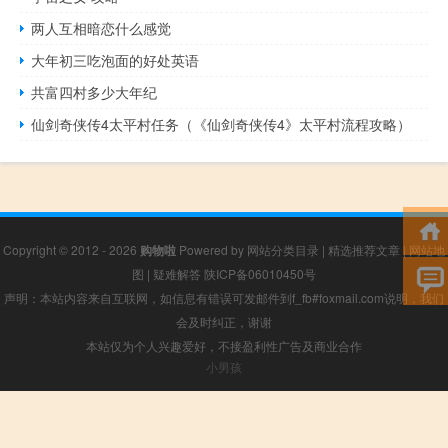
两人互相暗恋什么感觉
大年初三吃泡面的好处英语
共富四村多少大年纪
仙剑奇侠传4太平村任务（《仙剑奇侠传4》太平村流程攻略）
Copyright © 2012 - 2026
购物啦
Powered by
网站分类目录
|
精选推荐文章
|
网站地
图
|
疑难解答
陕ICP备06010450号
声明：本站内容来自互联网，如信息有错误可发邮件到f_fb#foxmail.com说明，我们
会及时纠正，谢谢
本站仅为个人兴趣爱好，不接盈利性广告及商业合作
小男孩