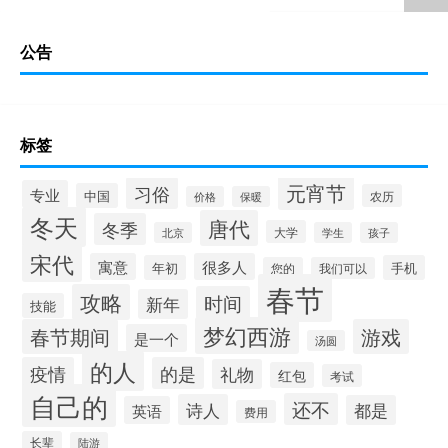
公告
标签
元宵节
习俗
专业
中国
农历
价格
保暖
冬天
唐代
冬季
大学
北京
学生
孩子
宋代
寓意
很多人
年初
手机
您的
我们可以
春节
攻略
时间
新年
技能
梦幻西游
春节期间
游戏
是一个
汤圆
的人
疫情
的是
礼物
红包
考试
自己的
还不
诗人
都是
英语
费用
长辈
陆游