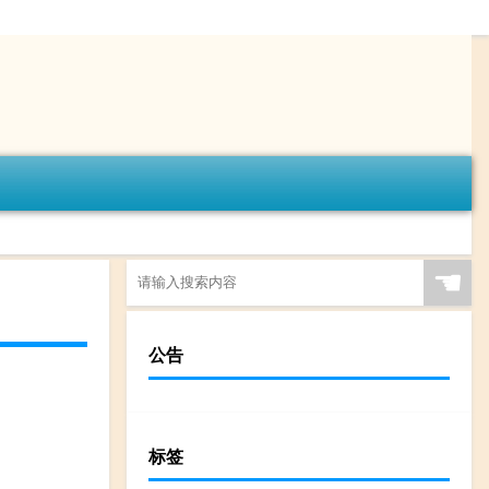
☚
公告
标签