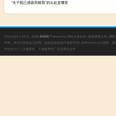
“夫子既已感寤而赎我”的出处是哪里
Copyright © 2012 - 2026
购物啦
Powered by
网站分类目录
|
精选推荐文章
|
网站
声明：本站内容来自互联网，如信息有错误可发邮件到f_fb#foxmail.com说明
本站仅为个人兴趣爱好，不接盈利性广告及商业合作