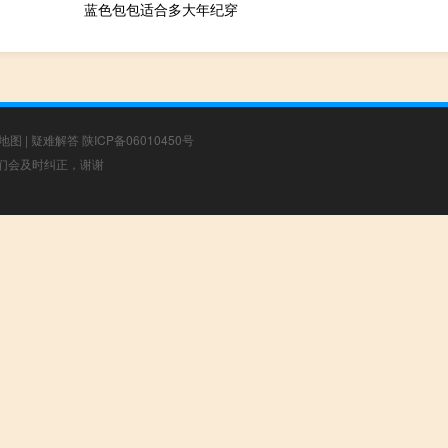
蓝色包包适合多大年纪穿
地图
|
疑难解答
陕ICP备06010450号
，我们会及时纠正，谢谢