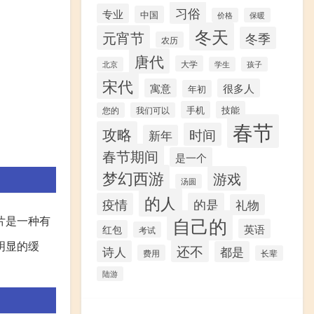
习俗
专业
中国
价格
保暖
冬天
元宵节
冬季
农历
唐代
大学
北京
学生
孩子
宋代
寓意
很多人
年初
手机
技能
您的
我们可以
春节
攻略
时间
新年
春节期间
是一个
梦幻西游
游戏
汤圆
的人
疫情
的是
礼物
片是一种有
自己的
英语
红包
考试
明显的缓
还不
诗人
都是
费用
长辈
陆游