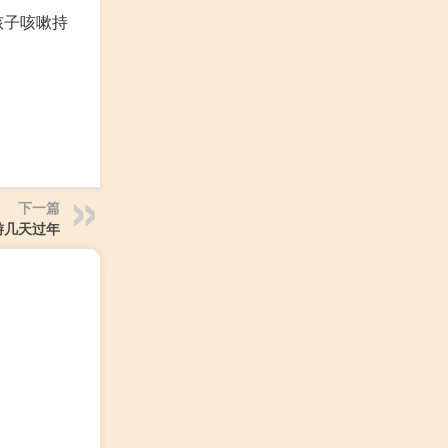
孩子咳嗽持
下一篇
游几天过年