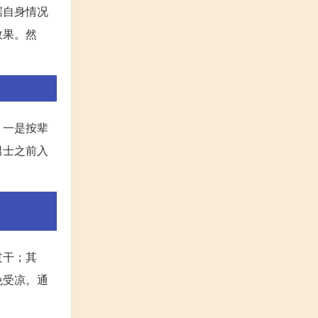
据自身情况
效果。然
：一是按辈
男士之前入
。
过干；其
免受凉。通