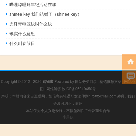
哔哩哔哩拜年纪活动在哪
shinee key 我们结婚了（shinee key）
光纤带电源线叫什么线
竢实什么意思
什么叫春节日
Copyright © 2012 - 2026
购物啦
Powered by
网站分类目录
|
精选推荐文章
|
网站地
图
|
疑难解答
陕ICP备06010450号
声明：本站内容来自互联网，如信息有错误可发邮件到f_fb#foxmail.com说明，我们
会及时纠正，谢谢
本站仅为个人兴趣爱好，不接盈利性广告及商业合作
小男孩