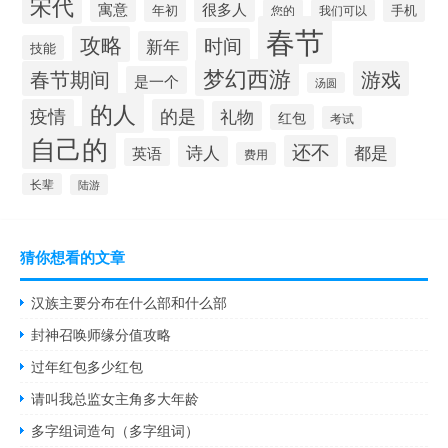
宋代
寓意
很多人
年初
手机
您的
我们可以
春节
攻略
时间
新年
技能
梦幻西游
春节期间
游戏
是一个
汤圆
的人
疫情
的是
礼物
红包
考试
自己的
还不
诗人
都是
英语
费用
长辈
陆游
猜你想看的文章
汉族主要分布在什么部和什么部
封神召唤师缘分值攻略
过年红包多少红包
请叫我总监女主角多大年龄
多字组词造句（多字组词）