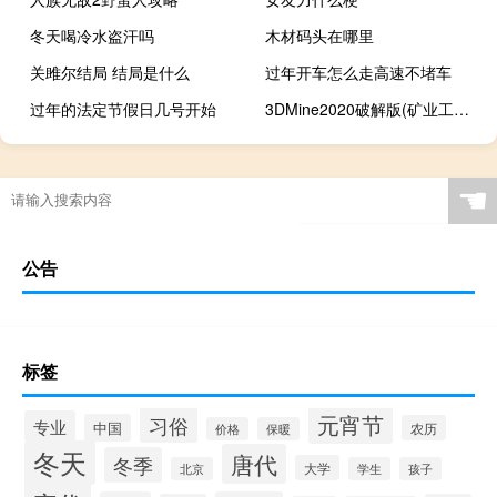
冬天喝冷水盗汗吗
木材码头在哪里
关雎尔结局 结局是什么
过年开车怎么走高速不堵车
过年的法定节假日几号开始
3DMine2020破解版(矿业工程软件) V2020.3.2 绿色破解版（3DMine2020破解版(矿业工程软件) V2020.3.2 绿色破解版功能简介）
☚
公告
标签
元宵节
习俗
专业
中国
农历
价格
保暖
冬天
唐代
冬季
大学
北京
学生
孩子