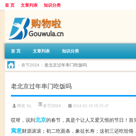
首 页
文章列表
知识分类
首 页
文章列表
知识分类
>
春节2024
>
老北京过年串门吃饭吗
老北京过年串门吃饭吗
春节2024
网友:
lbj
2024-02-10 10:25:47
北京
哎呀，说到
的春节，真是个让人又爱又恨的节日！首
寓意
财源滚滚；初二吃面条，象征长寿；这初三还吃饸饹