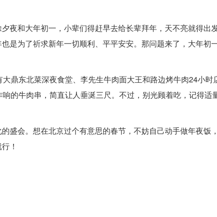
除夕夜和大年初一，小辈们得赶早去给长辈拜年，天不亮就得出
年也是为了祈求新年一切顺利、平平安安。那问题来了，大年初
有大鼎东北菜深夜食堂、李先生牛肉面大王和路边烤牛肉24小时
作响的牛肉串，简直让人垂涎三尺。不过，别光顾着吃，记得适
化的盛会。想在北京过个有意思的春节，不妨自己动手做年夜饭
就行！