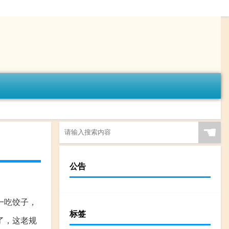
☚
公告
一吃饺子，
标签
了，这老规