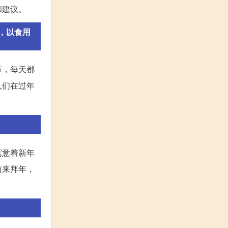
和建议。
，以食用
节，每天都
人们在过年
寓意着新年
前来拜年，