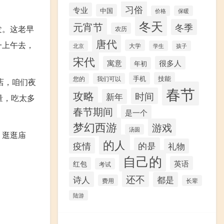
习俗
专业
中国
价格
保暖
冬天
元宵节
冬季
发。这老早
农历
唐代
一上午去，
大学
北京
学生
孩子
宋代
寓意
很多人
年初
手机
技能
您的
我们可以
店，咱们夜
春节
攻略
时间
新年
量，吃太多
春节期间
是一个
梦幻西游
游戏
汤圆
，逛逛庙
的人
疫情
的是
礼物
自己的
英语
红包
考试
还不
诗人
都是
费用
长辈
陆游