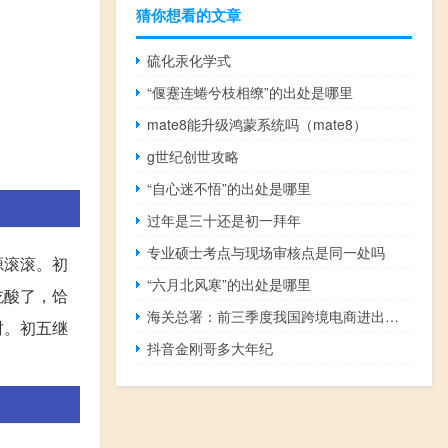
猜你想看的文章
硫化汞化学式
“偃蹇连蜷兮枝相缭”的出处是哪里
mate8能升级鸿蒙系统吗（mate8）
g世纪创世攻略
“自心迷不悟”的出处是哪里
过年是三十还是初一拜年
专业硕士考点与现场审核点是同一处吗
源滚滚。初
“六月北风寒”的出处是哪里
吃酸了，饸
海关总署：前三季度我国跨境电商进出口1.7万亿元 增长14.4%
财。初五继
抖音金刚哥多大年纪