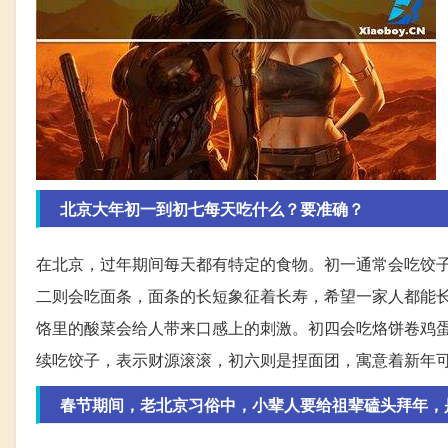
北京大年初一到初七每天吃什么？要准确？
在北京，过年期间每天都有特定的食物。初一通常会吃饺
二则会吃面条，面条的长短象征着长寿，希望一家人都能
饹里的酸菜会给人带来口感上的刺激。初四会吃烙饼卷鸡
续吃饺子，表示财源滚滚，初六则是捏面团，寓意着新年可
春节期间，老北京习俗中，小辈人要给祖辈磕头拜年，