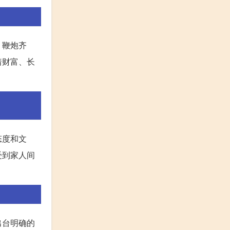
、鞭炮齐
着财富、长
态度和文
受到家人间
出台明确的