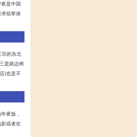
夕夜是中国
祈求祖辈保
正宗的东北
三是路边烤
店)也是不
的年夜饭，
电影或者在