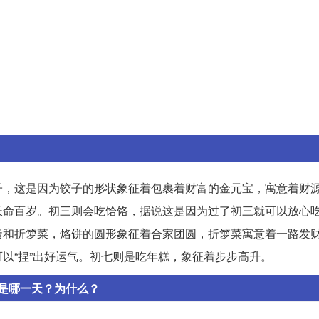
子，这是因为饺子的形状象征着包裹着财富的金元宝，寓意着财
长命百岁。初三则会吃饸饹，据说这是因为过了初三就可以放心
蛋和折箩菜，烙饼的圆形象征着合家团圆，折箩菜寓意着一路发
以“捏”出好运气。初七则是吃年糕，象征着步步高升。
是哪一天？为什么？