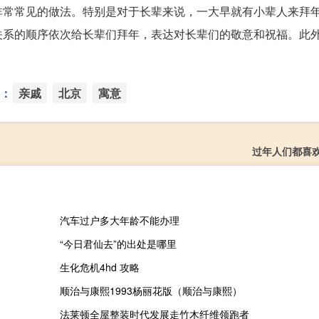
非常常见的做法。特别是对于长辈来说，一大早就有小辈人来拜
关系的顺序依次给长辈们拜年，表达对长辈们的敬意和祝福。此
：
亲戚
北京
寓意
过年人们都喜
汽车过户多大年龄不能办理
“今日君仙去”的出处是哪里
生化危机4hd 攻略
顺治与康熙1993杨丽花版（顺治与康熙）
法莱顿全屋整装时代发展走竹木纤维领跑者