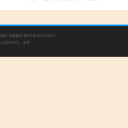
地图
|
疑难解答
陕ICP备06010450号
，我们会及时纠正，谢谢