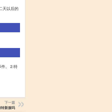
第二天以后的
。 2.特
下一篇
游转新服吗