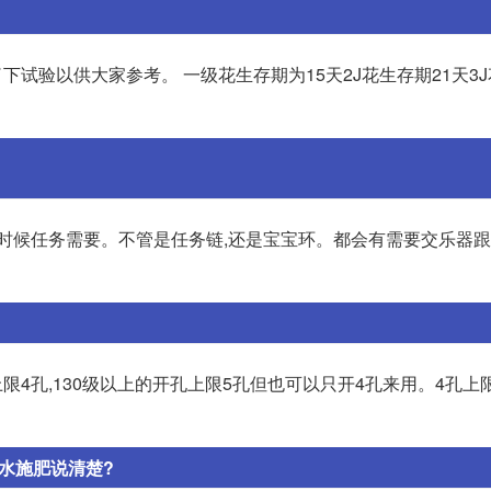
下试验以供大家参考。 一级花生存期为15天2J花生存期21天3
的时候任务需要。不管是任务链,还是宝宝环。都会有需要交乐器
上限4孔,130级以上的开孔上限5孔但也可以只开4孔来用。4孔上限的
水施肥说清楚?