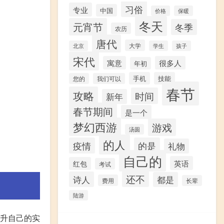
习俗
专业
中国
价格
保暖
冬天
元宵节
冬季
农历
唐代
大学
北京
学生
孩子
宋代
寓意
很多人
年初
手机
技能
您的
我们可以
春节
攻略
时间
新年
春节期间
是一个
梦幻西游
游戏
汤圆
的人
疫情
的是
礼物
自己的
英语
红包
考试
还不
诗人
都是
费用
长辈
陆游
提升自己的实