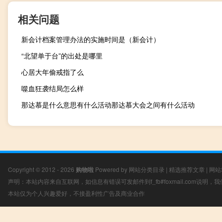
相关问题
新会计档案管理办法的实施时间是（新会计）
“北望单于台”的出处是哪里
心居大年偷戒指了么
噬血狂袭结局怎么样
那达慕是什么意思有什么活动那达慕大会之间有什么活动
Copyright © 2012 - 2026
购物啦
Powered by
网站分类目录
|
精选推荐文章
|
网站
声明：本站内容来自互联网，如信息有错误可发邮件到f_fb#foxmail.com说明
本站仅为个人兴趣爱好，不接盈利性广告及商业合作