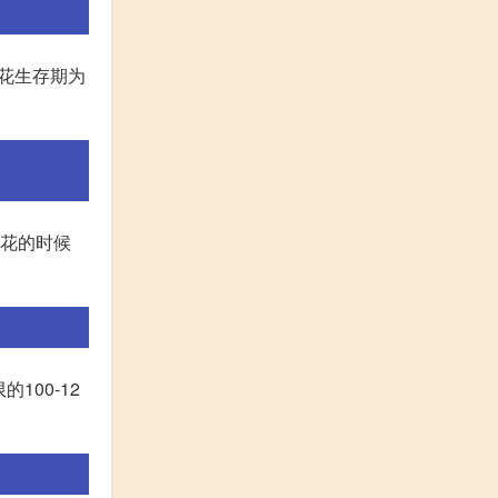
J花生存期为
跟花的时候
100-12