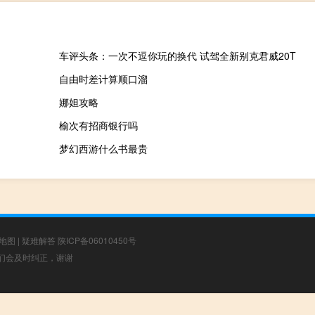
车评头条：一次不逗你玩的换代 试驾全新别克君威20T
自由时差计算顺口溜
娜妲攻略
榆次有招商银行吗
梦幻西游什么书最贵
地图
|
疑难解答
陕ICP备06010450号
，我们会及时纠正，谢谢