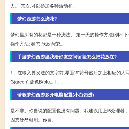
力。 其次,可以参加各种活动和。
梦幻西游怎么浇花?
梦幻里所有的花都是一种浇法。 第一天的操作方法(刚种下去
操作方法: 状态 欣欣向荣...
手游梦幻西游里我给好友空间留言怎么把花放在?
1、在输入要发送的文字前,界面“#”符号然后加上相应的大写
G(green),蓝色B(blu... 1、。
请教梦幻西游多开电脑配置(小白勿进)
是不非。你自说的配置也没有问题。我建议用上I5处理器 。
固态硬盘就用... 你自。