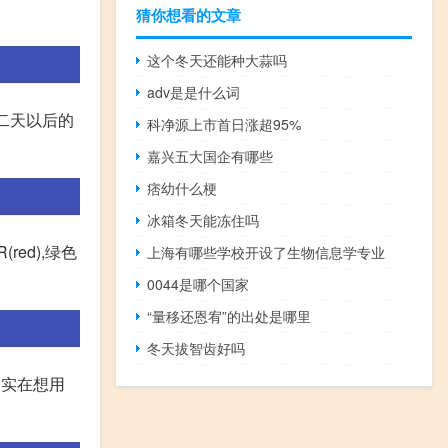
猜你想看的文章
这个冬天还能种大蒜吗
adv是是什么词
第二天以后的
科净源上市首日涨超95%
嘉兴五大国企有哪些
痞幼什么梗
冰箱冬天能冻住吗
ed),绿色
上海有哪些学校开设了生物信息学专业
0044是哪个国家
“量移还恩宥”的出处是哪里
冬天拔智齿好吗
 实在想用