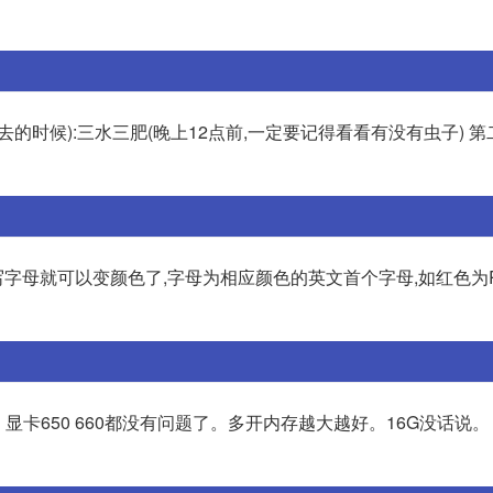
的时候):三水三肥(晚上12点前,一定要记得看看有没有虫子) 
字母就可以变颜色了,字母为相应颜色的英文首个字母,如红色为R(r
显卡650 660都没有问题了。多开内存越大越好。16G没话说。