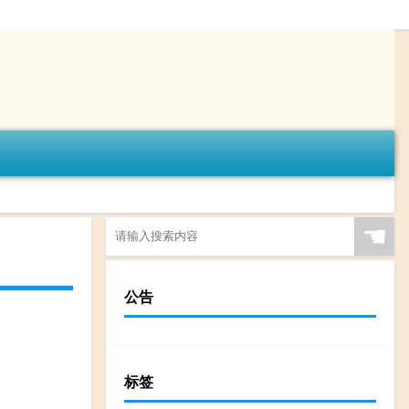
☚
公告
标签