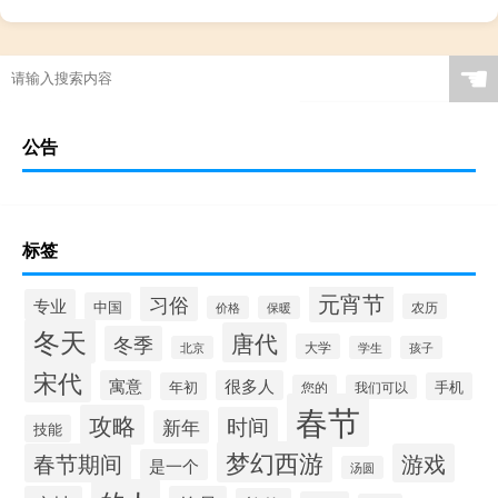
☚
公告
标签
元宵节
习俗
专业
中国
农历
价格
保暖
冬天
唐代
冬季
大学
北京
学生
孩子
宋代
寓意
很多人
年初
手机
您的
我们可以
春节
攻略
时间
新年
技能
梦幻西游
春节期间
游戏
是一个
汤圆