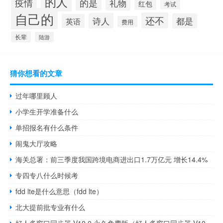
的人
疫情
的是
礼物
红包
考试
自己的
还不
诗人
都是
英语
费用
长辈
陆游
猜你想看的文章
过年哪里顾人
小学生开学准备什么
单招报名有什么条件
闹鬼大厅攻略
海关总署：前三季度我国跨境电商进出口1.7万亿元 增长14.4%
专四专八什么时候考
fdd lte是什么意思（fdd lte）
北大提前批专业有什么
好人多窗口同步器 V10.0 永久免费版（好人多窗口同步器 V10.0 永久免费版功能简介）