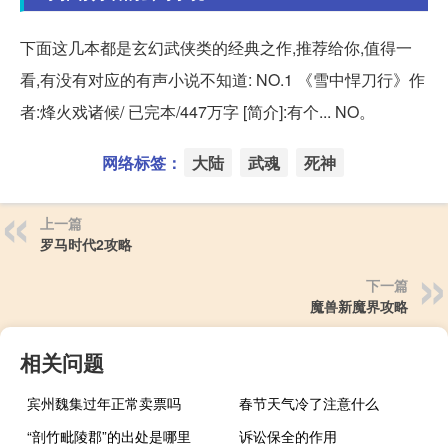
下面这几本都是玄幻武侠类的经典之作,推荐给你,值得一
看,有没有对应的有声小说不知道: NO.1 《雪中悍刀行》作
者:烽火戏诸候/ 已完本/447万字 [简介]:有个... NO。
网络标签：
大陆
武魂
死神
上一篇
罗马时代2攻略
下一篇
魔兽新魔界攻略
相关问题
宾州魏集过年正常卖票吗
春节天气冷了注意什么
“剖竹毗陵郡”的出处是哪里
诉讼保全的作用