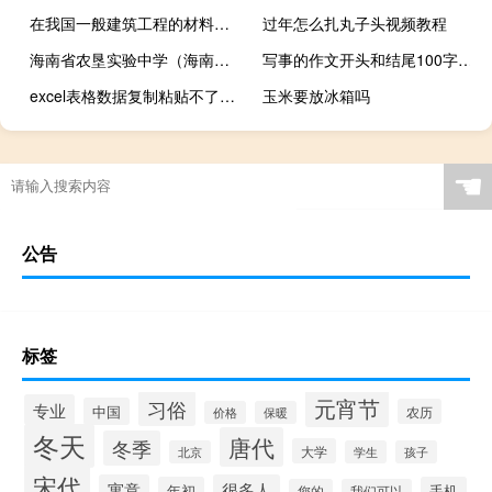
在我国一般建筑工程的材料费用要占到总投资的10~20%
过年怎么扎丸子头视频教程
海南省农垦实验中学（海南省农垦中学查成绩）
写事的作文开头和结尾100字（写事的作文开头和结尾）
excel表格数据复制粘贴不了到另一个
玉米要放冰箱吗
☚
公告
标签
元宵节
习俗
专业
中国
农历
价格
保暖
冬天
唐代
冬季
大学
北京
学生
孩子
宋代
寓意
很多人
年初
手机
您的
我们可以