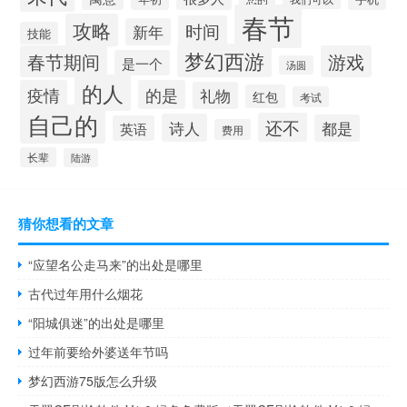
春节
攻略
时间
新年
技能
梦幻西游
春节期间
游戏
是一个
汤圆
的人
疫情
的是
礼物
红包
考试
自己的
还不
诗人
都是
英语
费用
长辈
陆游
猜你想看的文章
“应望名公走马来”的出处是哪里
古代过年用什么烟花
“阳城俱迷”的出处是哪里
过年前要给外婆送年节吗
梦幻西游75版怎么升级