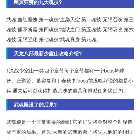
幽冥狂狮的九大魂技?
武魂:血红魔傀 第一魂技:血染天空 第二魂技:无限召唤 第三
魂技:孤矛断霞 第四魂技:地狱之门 第五魂技:无限吸收 第六
魂技:无限强化 第七魂技:武魂真身 第八魂。
天龙八部最新少室山攻略介绍?
1决战少室山一共四个章节每个章节都有一个boss鸠摩
智、庄聚贤、慕容复和丁春秋 打boss前没啥好说的都是小
兵,通关后可以获得打造武魂的道具和帮派任务奖励,打。
武魂殿没了的后果?
武魂殿是一个非常重要的组织,它的消失将会对整个世界造
成严重的后果。首先,大量的武魂殿弟子将失去他们的组织