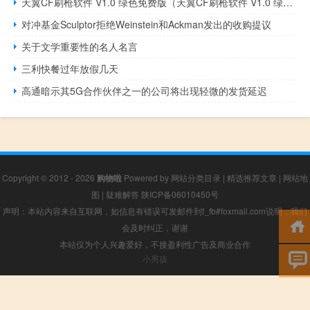
天翼CF刷枪软件 V1.0 绿色免费版（天翼CF刷枪软件 V1.0 绿色免费版功能简介）
对冲基金Sculptor拒绝Weinstein和Ackman发出的收购提议
关于文学重要性的名人名言
三利快餐过年放假几天
高通暗示其5G合作伙伴之一的公司将出现轻微的发货延迟
Copyright © 2012 - 2026
购物啦
Powered by
网站分类目录
|
精选推荐文章
|
网站地
图
|
疑难解答
陕ICP备06010450号
声明：本站内容来自互联网，如信息有错误可发邮件到f_fb#foxmail.com说明，我们
会及时纠正，谢谢
本站仅为个人兴趣爱好，不接盈利性广告及商业合作
小男孩