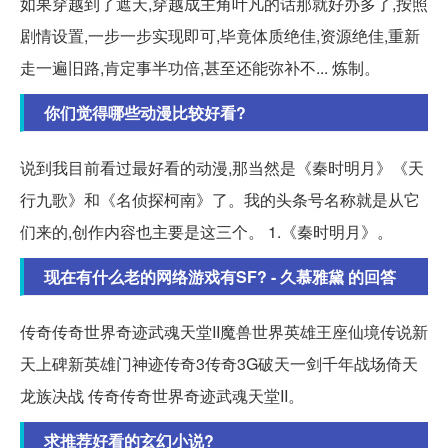
如果穿越到了遮天,穿越成主角叶凡的话那就好办多了,按照
剧情设置,一步一步实现即可,毕竟体质绝佳,资源绝佳,重新
走一遍旧路,肯定事半功倍,甚至还能弥补不... 炼制。
你们觉得哪些动漫比较好看?
说到我目前看过最好看的动漫,那当然是《秦时明月》《天
行九歌》和《名侦探柯南》了。我的头条号名称就是从它
们来的,创作内容也主要是这三个。 1.《秦时明月》。
现在有什么老的网络游戏有SF? - 久慕雅黛 的回答
传奇传奇世界奇迹武魂天堂II魔兽世界英雄王座仙境传说新
天上碑新英雄门神迹传奇3传奇3G破天一剑千年战场倚天
龙族决战 传奇传奇世界奇迹武魂天堂II。
求推荐好看的玄幻小说?