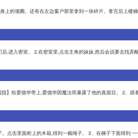
狗身上的项圈。还有在左边窗户那里拿到一块碎片。拿完后上楼梯
门后,进入密室。 2.在密室里,点击主角的妹妹,然后会说要去找弄
戒指】给爱德华带上,爱德华因魔法而暴露了他的真面目。 2、跟
子。点击里面柜上的木箱,得到一截绳子。 2、在梯子下面得到 