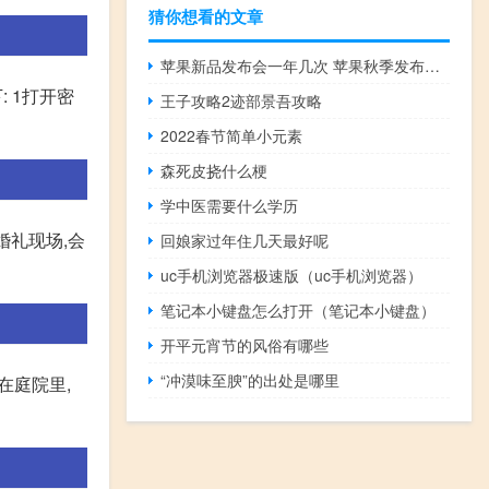
猜你想看的文章
苹果新品发布会一年几次 苹果秋季发布会日期曝光
 1打开密
王子攻略2迹部景吾攻略
2022春节简单小元素
森死皮挠什么梗
学中医需要什么学历
婚礼现场,会
回娘家过年住几天最好呢
uc手机浏览器极速版（uc手机浏览器）
笔记本小键盘怎么打开（笔记本小键盘）
开平元宵节的风俗有哪些
“冲漠味至腴”的出处是哪里
在庭院里,