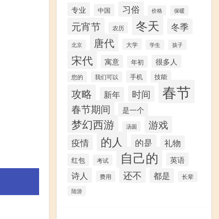
习俗
专业
中国
价格
保暖
冬天
元宵节
冬季
农历
唐代
大学
北京
学生
孩子
宋代
寓意
很多人
年初
手机
技能
您的
我们可以
春节
攻略
时间
新年
春节期间
是一个
梦幻西游
游戏
汤圆
的人
疫情
的是
礼物
自己的
英语
红包
考试
还不
诗人
都是
费用
长辈
陆游