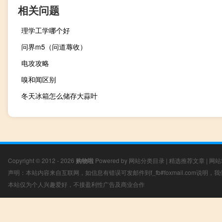
相关问题
理学工学哪个好
问界m5（问道蓐收）
电攻攻略
嗅和闻区别
冬天冰箱怎么储存大蒜叶
Copyright © 2012 - 2026
购物啦
Powered by
网站分类目录
|
精选推荐文章
|
网站
声明：本站内容来自互联网，如信息有错误可发邮件到f_fb#foxmail.com说明
本站仅为个人兴趣爱好，不接盈利性广告及商业合作