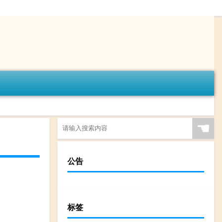
☚
公告
标签