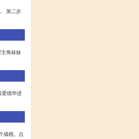
。 第二步
醒主角妹妹
着爱德华进
一个撬棍。点