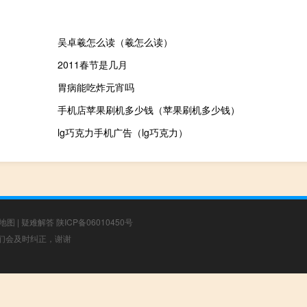
吴卓羲怎么读（羲怎么读）
2011春节是几月
胃病能吃炸元宵吗
手机店苹果刷机多少钱（苹果刷机多少钱）
lg巧克力手机广告（lg巧克力）
地图
|
疑难解答
陕ICP备06010450号
，我们会及时纠正，谢谢