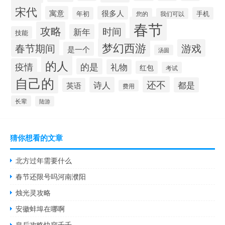
宋代
寓意
很多人
年初
手机
您的
我们可以
春节
攻略
时间
新年
技能
梦幻西游
春节期间
游戏
是一个
汤圆
的人
疫情
的是
礼物
红包
考试
自己的
还不
诗人
都是
英语
费用
长辈
陆游
猜你想看的文章
北方过年需要什么
春节还限号吗河南濮阳
烛光灵攻略
安徽蚌埠在哪啊
皇后攻略快穿千千