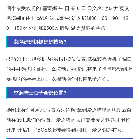
俩个最受欢迎的 塞蕾娜 生 日:春 6 日 日文名:セレナ 英文
名:Celia 住 址:农场 达成事件: 进入房间30、60、90、12
0、150次,分别加2500爱情度 温柔贤淑的塞蕾。
菜鸟娃娃机抓娃娃技巧?
技巧如下:1.观察机内的娃娃摆放位置,选择较靠近机子洞口
的娃娃为抓取目标。 2.按动开始按钮,将爪子慢慢移动到所
要抓取的娃娃上面。 3.摇动操作杆,将爪子左右。
空洞骑士虫子全部位置?
地图上标注毛毛虫位置方法详解 拿到爱之塔里的地图后自
动标记虫崽们的位置。爱之塔的大门需要爱之钥匙才能打
开,打开后打完BOSS上楼会得到地图。 爱之钥匙在女。