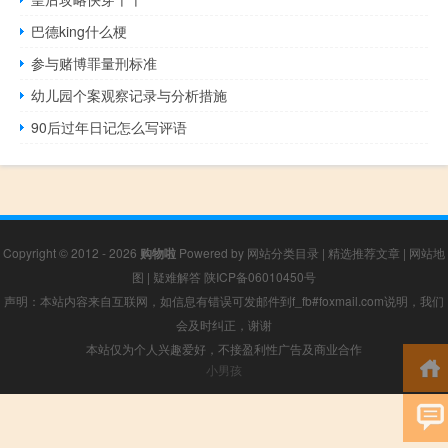
巴德king什么梗
参与赌博罪量刑标准
幼儿园个案观察记录与分析措施
90后过年日记怎么写评语
Copyright © 2012 - 2026
购物啦
Powered by
网站分类目录
|
精选推荐文章
|
网站地
图
|
疑难解答
陕ICP备06010450号
声明：本站内容来自互联网，如信息有错误可发邮件到f_fb#foxmail.com说明，我们
会及时纠正，谢谢
本站仅为个人兴趣爱好，不接盈利性广告及商业合作
小男孩