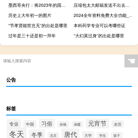
墨西哥央行：将2023年的国内生产总值增长预测上调至3.0%将2024年的GDP增长预测上调至2.1%
压缩包太大邮箱发送不出去怎么办（压缩包如何发送邮件）
历史上大年初一的图片
2024全年资料免费大全功能_智能AI深度解析_好看视频版v32.31.645
“节孝贤能世岂无”的出处是哪里
本科药学专业可以考哪些证
过年是三十还是初一拜年
“大幻莫过身”的出处是哪里
☚
公告
标签
元宵节
习俗
专业
中国
农历
价格
保暖
冬天
唐代
冬季
大学
北京
学生
孩子