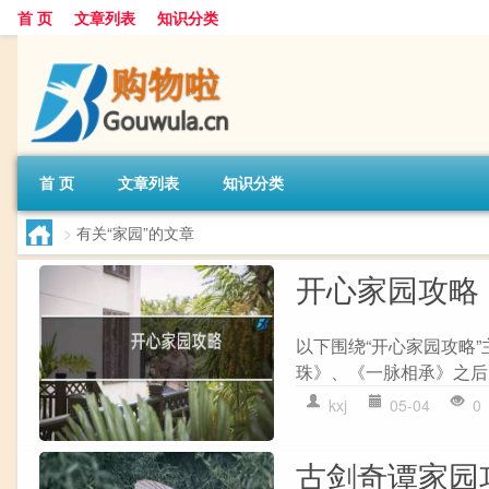
首 页
文章列表
知识分类
首 页
文章列表
知识分类
>
有关“家园”的文章
开心家园攻略
以下围绕“开心家园攻略
珠》、《一脉相承》之后的
kxj
05-04
0
古剑奇谭家园