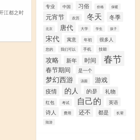
习俗
专业
中国
价格
保暖
离开江都之时
冬天
元宵节
冬季
农历
唐代
大学
北京
学生
孩子
宋代
寓意
很多人
年初
手机
技能
您的
我们可以
春节
攻略
时间
新年
春节期间
是一个
梦幻西游
游戏
汤圆
的人
疫情
的是
礼物
自己的
英语
红包
考试
还不
诗人
都是
费用
长辈
陆游