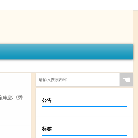
☚
童电影《秀
公告
标签