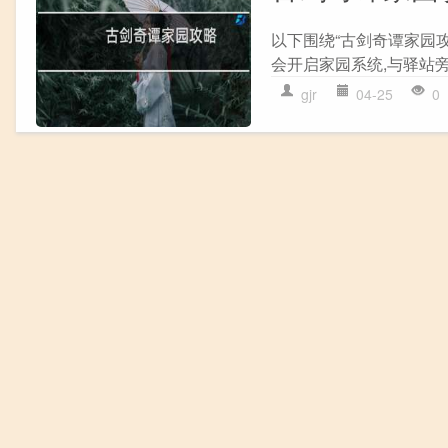
以下围绕“古剑奇谭家园攻
会开启家园系统,与驿站旁
gjr
04-25
0