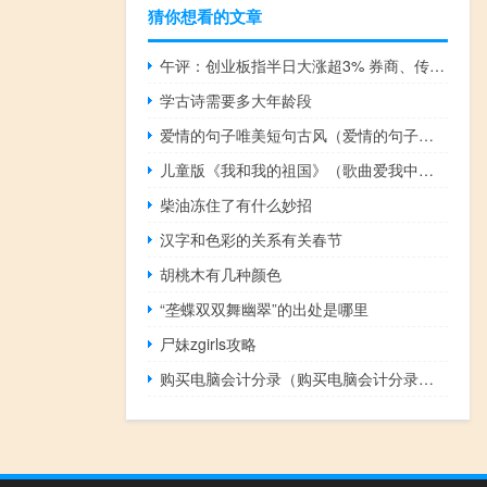
猜你想看的文章
午评：创业板指半日大涨超3% 券商、传媒股集体爆发两市超4500股飘红
学古诗需要多大年龄段
爱情的句子唯美短句古风（爱情的句子唯美短句）
儿童版《我和我的祖国》（歌曲爱我中华）
柴油冻住了有什么妙招
汉字和色彩的关系有关春节
胡桃木有几种颜色
“垄蝶双双舞幽翠”的出处是哪里
尸妹zgirls攻略
购买电脑会计分录（购买电脑会计分录怎么做）