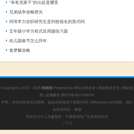
“幸有克家子”的出处是哪里
兄弟战争攻略橙光
同等学力在职研究生是到校报名的形式吗
五年级小学方程式应用题练习题
幼儿园春节怎么拜年
食梦貘攻略
Copyright © 2012 - 2026
购物啦
Powered by
网站分类目录
|
精选推荐文章
|
网站地
图
|
疑难解答
陕ICP备06010450号
声明：本站内容来自互联网，如信息有错误可发邮件到f_fb#foxmail.com说明，我们
会及时纠正，谢谢
本站仅为个人兴趣爱好，不接盈利性广告及商业合作
小男孩