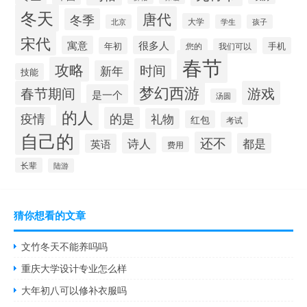
冬天
唐代
冬季
大学
北京
学生
孩子
宋代
寓意
很多人
年初
手机
您的
我们可以
春节
攻略
时间
新年
技能
梦幻西游
春节期间
游戏
是一个
汤圆
的人
疫情
的是
礼物
红包
考试
自己的
还不
诗人
都是
英语
费用
长辈
陆游
猜你想看的文章
文竹冬天不能养吗吗
重庆大学设计专业怎么样
大年初八可以修补衣服吗