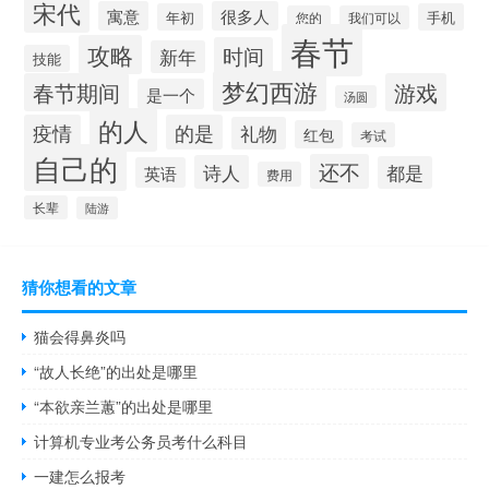
宋代
寓意
很多人
年初
手机
您的
我们可以
春节
攻略
时间
新年
技能
梦幻西游
春节期间
游戏
是一个
汤圆
的人
疫情
的是
礼物
红包
考试
自己的
还不
诗人
都是
英语
费用
长辈
陆游
猜你想看的文章
猫会得鼻炎吗
“故人长绝”的出处是哪里
“本欲亲兰蕙”的出处是哪里
计算机专业考公务员考什么科目
一建怎么报考