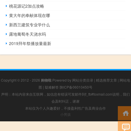
桃花源记2加点攻略
黄大年的奉献体现在哪
新西兰建筑专业学什么
露地葡萄冬天浇水吗
2019拜年祭播放量最新
Copyright © 2012 - 2026
购物啦
Powered by
网站分类目录
|
精选推荐文章
|
网站地
图
|
疑难解答
陕ICP备06010450号
声明：本站内容来自互联网，如信息有错误可发邮件到f_fb#foxmail.com说明，我们
会及时纠正，谢谢
本站仅为个人兴趣爱好，不接盈利性广告及商业合作
小男孩