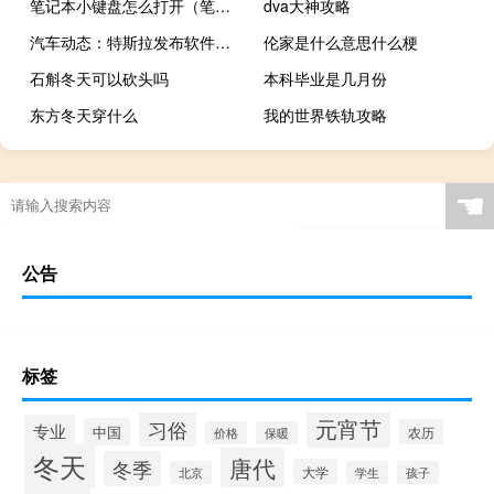
笔记本小键盘怎么打开（笔记本小键盘）
dva大神攻略
汽车动态：特斯拉发布软件版本10.0 新功能
伦家是什么意思什么梗
石斛冬天可以砍头吗
本科毕业是几月份
东方冬天穿什么
我的世界铁轨攻略
☚
公告
标签
元宵节
习俗
专业
中国
农历
价格
保暖
冬天
唐代
冬季
大学
北京
学生
孩子