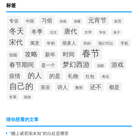
标签
元宵节
习俗
专业
中国
农历
价格
保暖
冬天
唐代
冬季
大学
北京
学生
孩子
宋代
寓意
很多人
年初
手机
您的
我们可以
春节
攻略
时间
新年
技能
梦幻西游
春节期间
游戏
是一个
汤圆
的人
疫情
的是
礼物
红包
考试
自己的
还不
诗人
都是
英语
费用
长辈
陆游
猜你想看的文章
“棚上诸君闹未知”的出处是哪里