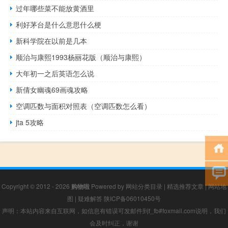
过年哪些菜不能放黄酒里
利好茅台是什么意思什么梗
新科学院在以前是几本
顺治与康熙1993杨丽花版（顺治与康熙）
大年初一之后英语怎么说
新倩女幽魂69画魂攻略
空调匹数与面积对照表（空调匹数怎么看）
jta 5攻略
Copyright © 2012 - 2026
购物啦
Powered by
网站分类目录
|
精选推荐文章
|
网站地
图
|
疑难解答
陕ICP备06010450号
声明：本站内容来自互联网，如信息有错误可发邮件到f_fb#foxmail.com说明，我们
会及时纠正，谢谢