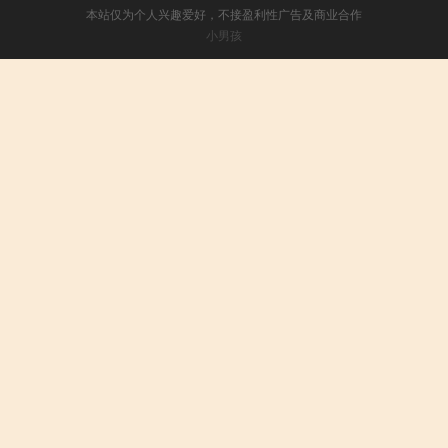
本站仅为个人兴趣爱好，不接盈利性广告及商业合作
小男孩