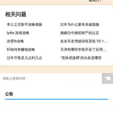
相关问题
率土之滨新手攻略视频
过年为什么要串亲戚视频
lydia 游戏攻略
婚姻法中婚前财产的认定
赤壁tb攻略
友友车友驾驶训练系统 V2.1.0 官方免费版（友友车友驾驶训练系统 V2.1.0 官方免费版功能简介）
轩辕传奇赚钱攻略
天津有哪些学校开设了应用气象学专业
过年守夜是几点到几点
“荒林虎迹稠”的出处是哪里
☚
公告