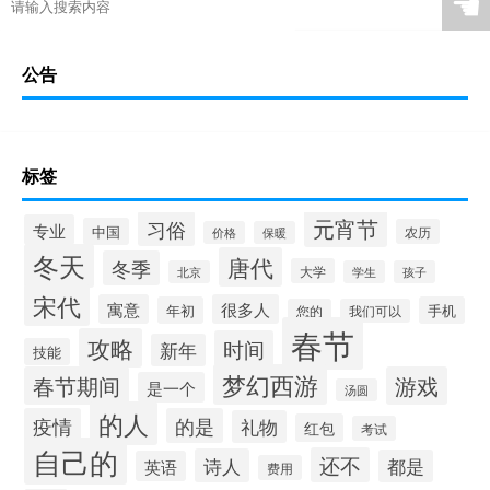
☚
公告
标签
元宵节
习俗
专业
中国
农历
价格
保暖
冬天
唐代
冬季
大学
北京
学生
孩子
宋代
寓意
很多人
年初
手机
您的
我们可以
春节
攻略
时间
新年
技能
梦幻西游
春节期间
游戏
是一个
汤圆
的人
疫情
的是
礼物
红包
考试
自己的
还不
诗人
都是
英语
费用