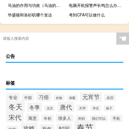
马油的作用与功效（马油的正确使用方法）
电脑开机报警声长鸣怎么办（电脑开机报警声）
华盛顿和洛杉矶哪个发达
考到CFA可以做什么
☚
公告
标签
元宵节
习俗
专业
中国
农历
价格
保暖
冬天
唐代
冬季
大学
北京
学生
孩子
宋代
寓意
很多人
年初
手机
您的
我们可以
春节
攻略
时间
新年