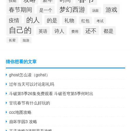
技能
梦幻西游
春节期间
游戏
是一个
汤圆
的人
疫情
的是
礼物
红包
考试
自己的
还不
诗人
都是
英语
费用
长辈
陆游
猜你想看的文章
ghost怎么读（gohst）
过年当天可以讨论彩礼吗
斗破第5季26集免费观看 斗破苍穹第5季何时出
甘坑春节有什么好玩的
ccc地图攻略
崩坏学园3 攻略
王子攻略2迹部景吾攻略