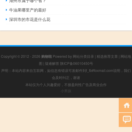
湖州市属于哪个省？
牛油果哪里产的最好
深圳市的市花是什么花
Copyright © 2012 - 2026
购物啦
Powered by
网站分类目录
|
精选推荐文章
|
网站地
图
|
疑难解答
陕ICP备06010450号
声明：本站内容来自互联网，如信息有错误可发邮件到f_fb#foxmail.com说明，我们
会及时纠正，谢谢
本站仅为个人兴趣爱好，不接盈利性广告及商业合作
小男孩