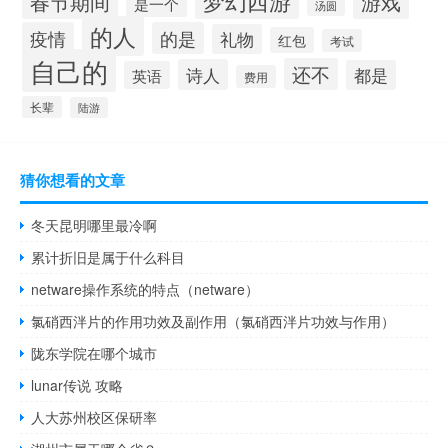
梦幻西游
春节期间
游戏
是一个
汤圆
的人
疫情
的是
礼物
红包
考试
自己的
还不
诗人
都是
英语
费用
长辈
陆游
猜你想看的文章
冬天昆明哪里最冷啊
累计折旧是属于什么科目
netware操作系统的特点（netware）
氯硝西泮片的作用功效及副作用（氯硝西泮片功效与作用）
陇东学院在哪个城市
lunar传说 攻略
人大苏州校区保研率