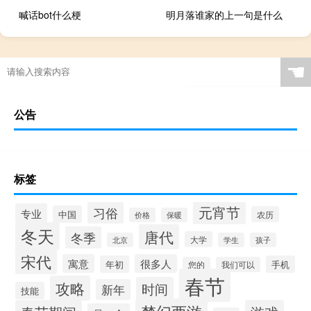
喊话bot什么梗
明月落谁家的上一句是什么
☚
公告
标签
元宵节
习俗
专业
中国
农历
价格
保暖
冬天
唐代
冬季
大学
北京
学生
孩子
宋代
寓意
很多人
年初
手机
您的
我们可以
春节
攻略
时间
新年
技能