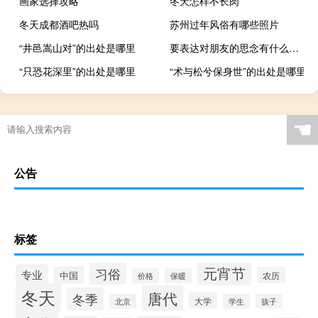
画家选择攻略
冬天怎样不长肉
冬天成都酒吧热吗
苏州过年风俗有哪些照片
“井邑嵩山对”的出处是哪里
要表达对朋友的思念有什么好诗句
“只恐花深里”的出处是哪里
“术与松兮保身世”的出处是哪里
☚
公告
标签
元宵节
习俗
专业
中国
农历
价格
保暖
冬天
唐代
冬季
大学
北京
学生
孩子