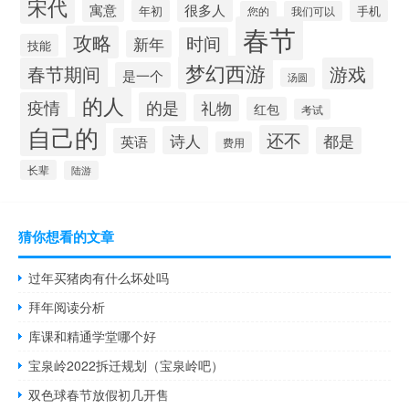
宋代
寓意
很多人
年初
手机
您的
我们可以
春节
攻略
时间
新年
技能
梦幻西游
春节期间
游戏
是一个
汤圆
的人
疫情
的是
礼物
红包
考试
自己的
还不
诗人
都是
英语
费用
长辈
陆游
猜你想看的文章
过年买猪肉有什么坏处吗
拜年阅读分析
库课和精通学堂哪个好
宝泉岭2022拆迁规划（宝泉岭吧）
双色球春节放假初几开售