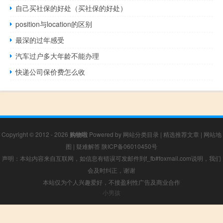
自己买社保的好处（买社保的好处）
position与location的区别
最深的过年感受
汽车过户多大年龄不能办理
快递公司保价费怎么收
Copyright © 2012 - 2026
购物啦
Powered by
网站分类目录
|
精选推荐文章
|
网站地
图
|
疑难解答
陕ICP备06010450号
声明：本站内容来自互联网，如信息有错误可发邮件到f_fb#foxmail.com说明，我们
会及时纠正，谢谢
本站仅为个人兴趣爱好，不接盈利性广告及商业合作
小男孩