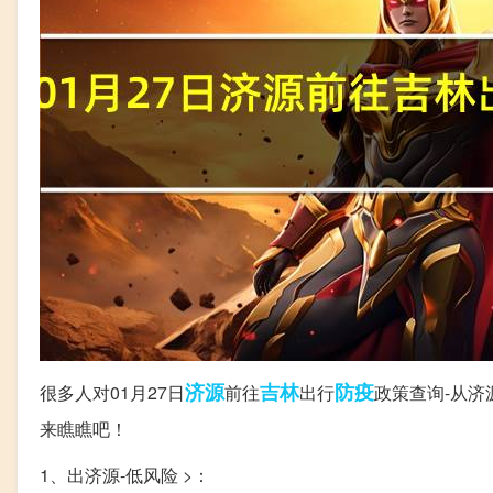
济源
吉林
防疫
很多人对01月27日
前往
出行
政策查询-从
来瞧瞧吧！
1、出济源-低风险 >：