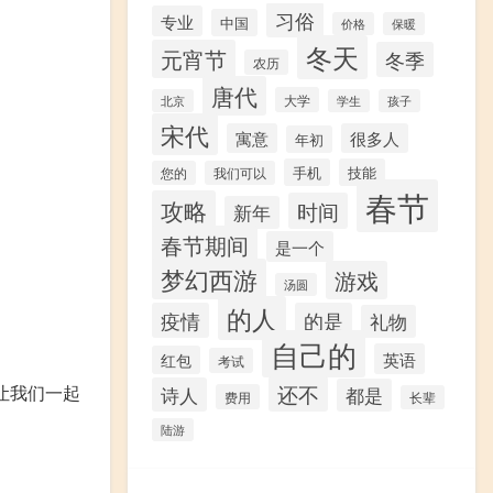
习俗
专业
中国
价格
保暖
冬天
元宵节
冬季
农历
唐代
大学
北京
学生
孩子
宋代
寓意
很多人
年初
手机
技能
您的
我们可以
春节
攻略
时间
新年
春节期间
是一个
梦幻西游
游戏
汤圆
的人
疫情
的是
礼物
自己的
英语
红包
考试
让我们一起
还不
诗人
都是
费用
长辈
陆游