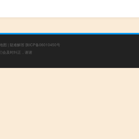
地图
|
疑难解答
陕ICP备06010450号
，我们会及时纠正，谢谢