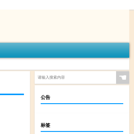
☚
公告
标签