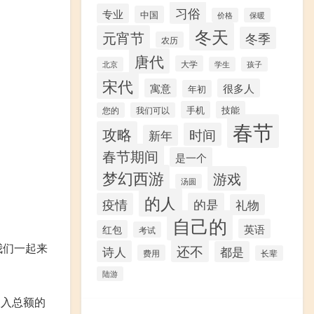
习俗
专业
中国
价格
保暖
冬天
元宵节
冬季
农历
唐代
大学
北京
学生
孩子
宋代
寓意
很多人
年初
手机
技能
您的
我们可以
春节
攻略
时间
新年
春节期间
是一个
梦幻西游
游戏
汤圆
的人
疫情
的是
礼物
自己的
英语
红包
考试
我们一起来
还不
诗人
都是
费用
长辈
陆游
收入总额的