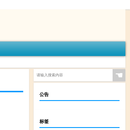
☚
公告
标签