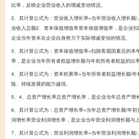
比率，反映企业营业收入的增减变动情况。
2、其计算公式为：营业收入增长率=当年营业收入增长额/
业收入总额2、资本保值增值率资本保值增值率，是企业
企业当年资本在企业自身努力下实际增减变动的情况。
3、其计算公式为：资本保值增值率=扣除客观因素后的本年
率，是企业当年所有者权益增长额与年初所有者权益的比
4、其计算公式为：资本积累率=当年所有者权益增长额/年
险、持续发展的能力越强。
5、4、总资产增长率总资产增长率，是企业当年总资产增
6、其计算公式为：总资产增长率=当年总资产增长额/年初
润增长率营业利润增长率，是企业当年营业利润增长额与
7、其计算公式为：营业利润增长率=当年营业利润增长额/