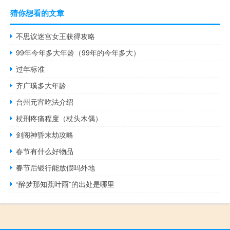
猜你想看的文章
不思议迷宫女王获得攻略
99年今年多大年龄（99年的今年多大）
过年标准
齐广璞多大年龄
台州元宵吃法介绍
杖刑疼痛程度（杖头木偶）
剑阁神昏末劫攻略
春节有什么好物品
春节后银行能放假吗外地
“醉梦那知蕉叶雨”的出处是哪里