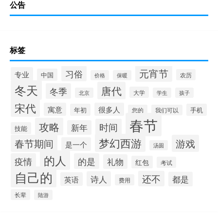
公告
标签
元宵节
习俗
专业
中国
农历
价格
保暖
冬天
唐代
冬季
大学
北京
学生
孩子
宋代
寓意
很多人
年初
手机
您的
我们可以
春节
攻略
时间
新年
技能
梦幻西游
春节期间
游戏
是一个
汤圆
的人
疫情
的是
礼物
红包
考试
自己的
还不
诗人
都是
英语
费用
长辈
陆游