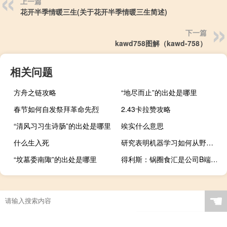
上一篇
花开半季情暖三生(关于花开半季情暖三生简述)
下一篇
kawd758图解（kawd-758）
相关问题
方舟之链攻略
“地尽而止”的出处是哪里
春节如何自发祭拜革命先烈
2.43卡拉赞攻略
“清风习习生诗肠”的出处是哪里
竢实什么意思
什么生入死
研究表明机器学习如何从野生狒狒的加速信号中识别社交修饰行为
“坟墓委南陬”的出处是哪里
得利斯：锅圈食汇是公司B端重要客户之一公司未持有其股份
☚