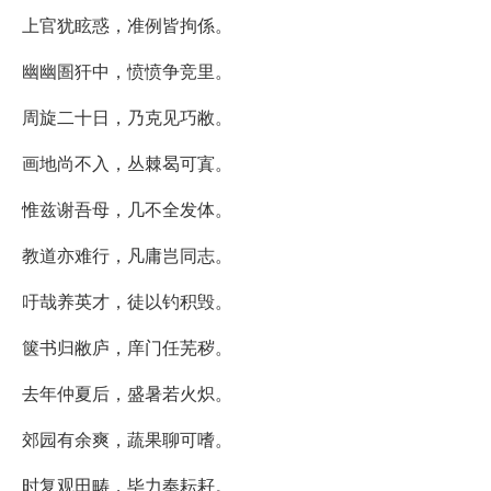
上官犹眩惑，准例皆拘係。
幽幽圄犴中，愤愤争竞里。
周旋二十日，乃克见巧敝。
画地尚不入，丛棘曷可寘。
惟兹谢吾母，几不全发体。
教道亦难行，凡庸岂同志。
吁哉养英才，徒以钓积毁。
箧书归敝庐，庠门任芜秽。
去年仲夏后，盛暑若火炽。
郊园有余爽，蔬果聊可嗜。
时复观田畴，毕力奉耘耔。