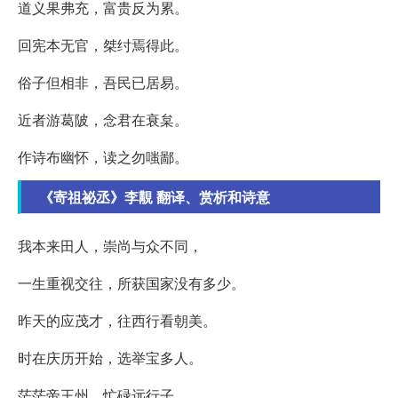
道义果弗充，富贵反为累。
回宪本无官，桀纣焉得此。
俗子但相非，吾民已居易。
近者游葛陂，念君在衰枲。
作诗布幽怀，读之勿嗤鄙。
《寄祖祕丞》李覯 翻译、赏析和诗意
我本来田人，崇尚与众不同，
一生重视交往，所获国家没有多少。
昨天的应茂才，往西行看朝美。
时在庆历开始，选举宝多人。
茫茫帝王州，忙碌远行子。