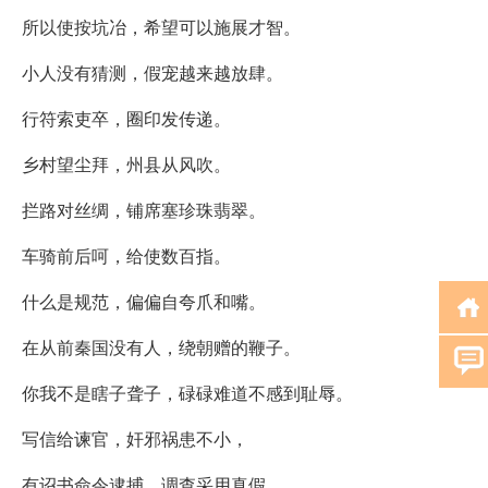
所以使按坑冶，希望可以施展才智。
小人没有猜测，假宠越来越放肆。
行符索吏卒，圈印发传递。
乡村望尘拜，州县从风吹。
拦路对丝绸，铺席塞珍珠翡翠。
车骑前后呵，给使数百指。
什么是规范，偏偏自夸爪和嘴。
在从前秦国没有人，绕朝赠的鞭子。
你我不是瞎子聋子，碌碌难道不感到耻辱。
写信给谏官，奸邪祸患不小，
有诏书命令逮捕，调查采用真假。