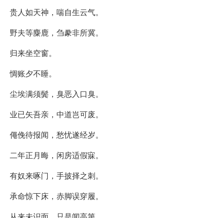
贵人如天神，喘自生云气。
野夫等麋鹿，刍豢非所冀。
归来坐空窗。
惆账夕不睡。
尘埃满须鬓，臭恶入口臭。
业已矢吾亲，中道岂可废。
僶俛待报闻，愁忧遂经岁。
二年正月晦，闲房适假寐。
有奴来啄门，手披择之刺。
承命惊下床，赤脚误穿履。
从来未识面，只是闻高第。