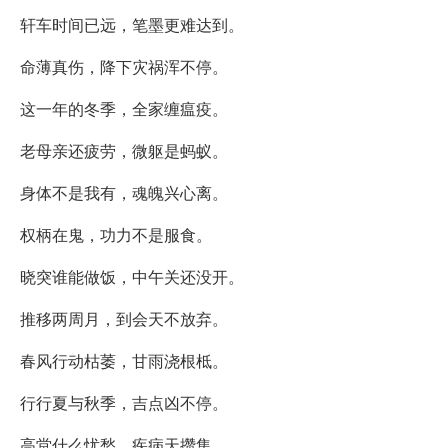
轩车时间已远，笔墨更难达到。
命薄真伤，降下灾祸浑不停。
这一年的冬季，全家缠瘟疫。
老母亲还疲劳，微躯是蚂蚁。
身体不是我有，魂魄兴心离。
权柄在鬼，功力不是服食。
晓突谁能做饭，中午关还没开。
推移两周月，到会天不放弃。
春风行动枯萎，甘雨浇根柢。
行行夏与秋季，吉点凶不停。
高堂什么忧愁，疾病天攒集。