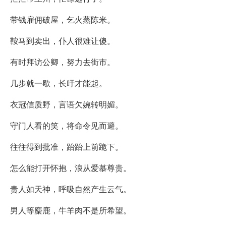
带钱雇佣破屋，乞火蒸陈米。
鞍马到卖出，仆人很难让傻。
有时拜访公卿，努力去街市。
几步就一歇，长吁才能起。
衣冠信质野，言语欠婉转明媚。
守门人看的笑，将命令见而避。
往往得到批准，跆跆上前跪下。
怎么能打开怀抱，浪从爱慕尊贵。
贵人如天神，呼吸自然产生云气。
男人等麋鹿，牛羊肉不是所希望。