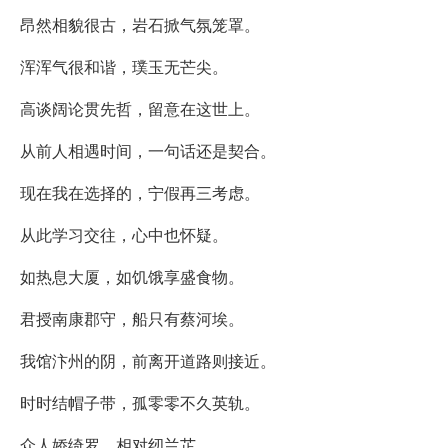
昂然相貌很古，岩石掀气氛笼罩。
浑浑气很和谐，璞玉无芒尖。
高谈阔论贯先哲，留意在这世上。
从前人相遇时间，一句话还是契合。
现在我在选择的，宁假再三考虑。
从此学习交往，心中也怀疑。
如热息大厦，如饥饿享盛食物。
君授南康郡守，船只有蔡河埃。
我馆汴州的阴，前离开道路则接近。
时时结帽子带，孤零零不久英轨。
众人娇绮罗，相对纫兰芷。