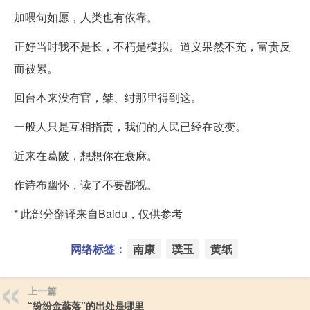
加喂句如愿，人类也有依靠。
正好当时我不是长，不朽是模拟。道义果然不充，富贵反
而被累。
回台本来没有官，桀、纣那里得到这。
一般人只是互相指责，我们的人民已经在改变。
近来在葛陂，想想你在衰麻。
作诗布幽怀，读了不要鄙视。
* 此部分翻译来自Baidu，仅供参考
网络标签：
南康
璞玉
黄纸
上一篇
“纷纷金蕊落”的出处是哪里