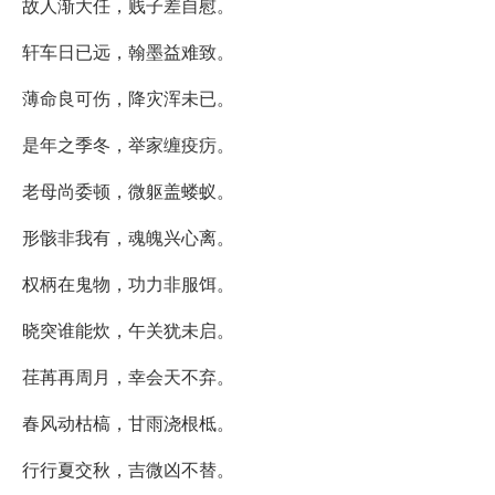
故人渐大任，贱子差自慰。
轩车日已远，翰墨益难致。
薄命良可伤，降灾浑未已。
是年之季冬，举家缠疫疠。
老母尚委顿，微躯盖蝼蚁。
形骸非我有，魂魄兴心离。
权柄在鬼物，功力非服饵。
晓突谁能炊，午关犹未启。
荏苒再周月，幸会天不弃。
春风动枯槁，甘雨浇根柢。
行行夏交秋，吉微凶不替。