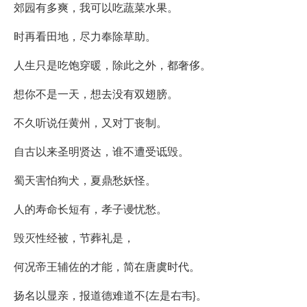
郊园有多爽，我可以吃蔬菜水果。
时再看田地，尽力奉除草助。
人生只是吃饱穿暖，除此之外，都奢侈。
想你不是一天，想去没有双翅膀。
不久听说任黄州，又对丁丧制。
自古以来圣明贤达，谁不遭受诋毁。
蜀天害怕狗犬，夏鼎愁妖怪。
人的寿命长短有，孝子谩忧愁。
毁灭性经被，节葬礼是，
何况帝王辅佐的才能，简在唐虞时代。
扬名以显亲，报道德难道不{左是右韦}。