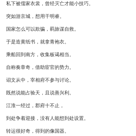
私下被儒家衣裳，曾经灭亡才能小技巧。
突如游京城，想用干明睿。
国家怎么可以欺骗，羁旅谋自救。
于是造黄纸书，就拿青袍衣。
乘船回到南方，收集板谒相当。
自称奏章奇，借助宦官的势力。
诏文从中，宰相府不参与讨论。
既然说能占验天，且说善兴利。
江淮一经过，郡府十不止，
到处争着迎接，没有人能想到处设置。
转运很好奇，得到的像国器。