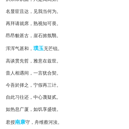
名显宦且达，见我当何为。
再拜请就席，熟视知可畏。
昂昂貌甚古，崖石掀氛翳。
璞玉
浑浑气甚和，
无芒锐。
高谈贯先哲，雅意在兹世。
昔人相遇间，一言犹合契。
今吾於择之，宁假再三计。
自此习往还，中心蔑疑贰。
如热息广厦，如饥享盛馈。
南康
君授
守，舟维蔡河涘。