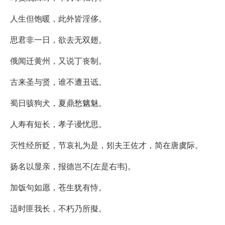
人生但饱暖，此外皆淫侈。
思君非一日，欲去无双翅。
俄闻迁黄州，又说丁丧制。
古来圣与贤，谁不遭丑诋。
蜀日骇狗犬，夏鼎愁魑魅。
人寿有短长，孝子谩忧思。
灭性经所贬，节哀礼为是，矧夫王佐才，简在唐虞际。
扬名以显亲，报德岂不{左是右韦}。
加饭句如愿，苍生犹有恃。
适时匪我长，不朽乃所擬。