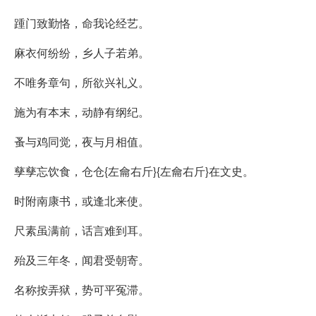
踵门致勤恪，命我论经艺。
麻衣何纷纷，乡人子若弟。
不唯务章句，所欲兴礼义。
施为有本末，动静有纲纪。
蚤与鸡同觉，夜与月相值。
孳孳忘饮食，仓仓{左龠右斤}{左龠右斤}在文史。
时附南康书，或逢北来使。
尺素虽满前，话言难到耳。
殆及三年冬，闻君受朝寄。
名称按弄狱，势可平冤滞。