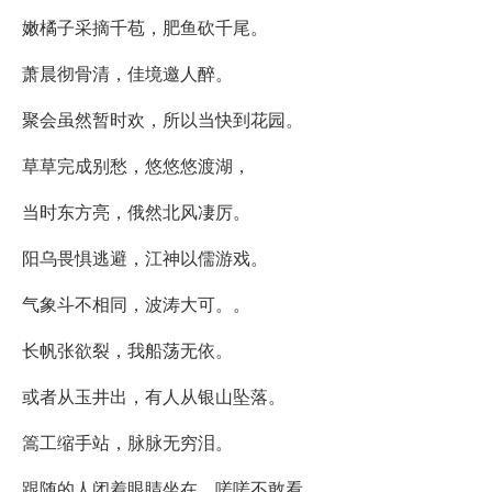
嫩橘子采摘千苞，肥鱼砍千尾。
萧晨彻骨清，佳境邀人醉。
聚会虽然暂时欢，所以当快到花园。
草草完成别愁，悠悠悠渡湖，
当时东方亮，俄然北风凄厉。
阳乌畏惧逃避，江神以儒游戏。
气象斗不相同，波涛大可。。
长帆张欲裂，我船荡无依。
或者从玉井出，有人从银山坠落。
篙工缩手站，脉脉无穷泪。
跟随的人闭着眼睛坐在，嗟嗟不敢看。