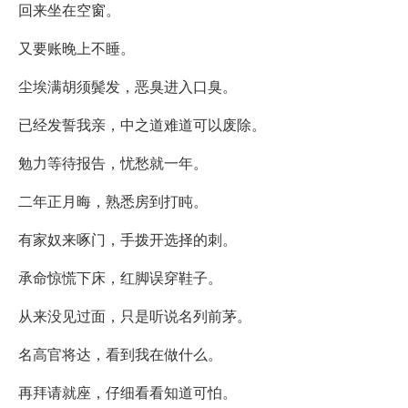
回来坐在空窗。
又要账晚上不睡。
尘埃满胡须鬓发，恶臭进入口臭。
已经发誓我亲，中之道难道可以废除。
勉力等待报告，忧愁就一年。
二年正月晦，熟悉房到打盹。
有家奴来啄门，手拨开选择的刺。
承命惊慌下床，红脚误穿鞋子。
从来没见过面，只是听说名列前茅。
名高官将达，看到我在做什么。
再拜请就座，仔细看看知道可怕。