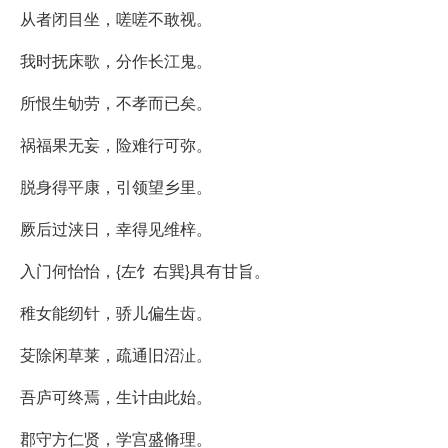
从者闭目坐，嗟嗟不敢视。
我时抚床歌，分作长江鬼。
所恨生劬劳，不孝而已矣。
祸福果无妄，险难行可弥。
脱身得平康，引领望乡里。
厥后过浃日，幸得见维梓。
入门何怡怡，{左饣右巽}具有甘旨。
稚女能纫针，骄儿偏生齿。
芟除闲草莱，疏通旧沼沚。
吾庐可终焉，生计由此始。
郡守方仁贤，学宫盛脩理。