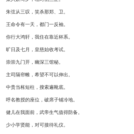
朱弦从三叹，笑杀那郑、卫。
王命令有一天，都门一反袖。
你行大鸿轩，我住在靠近杯系。
旷日及七月，皇慈始收考试。
崇崇九门开，幽深三馆秘。
主司隔帘帷，希望不可以伸出。
中贵当枨短柱，搜索遍靴底。
呼名教授的座位，破席子铺冷地。
健儿在我面前，武帝生气值得防备。
少小学贤能，对可接待礼仪。