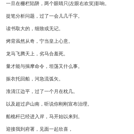
一旦在栅栏陷阱，两个眼睛只{左眼右欢笑}影响。
捉笔分析问题，过了一会儿几千字。
读书取大的，细致或无记。
烤背虽然从奇，宁当皇上心意。
龙马飞腾天上，劣马合羞死。
量才能与揣摩命令，坦荡又什么事。
振衣托回船，河急流弧矢。
淮清江边平，过了一个月在枕几。
以及超过庐山南，听说你刚刚宣布治理。
船桅杆已经进入岸，马开始以来到。
迎接我到府署，见面一起欣喜，