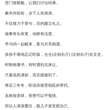
登门致勤勉，让我们讨论经典。
麻衣何纷纷，乡下人你弟弟。
不仅致力于章句，目的建立礼义。
做事有头有尾，动静有法度。
早与鸡一起醒来，夜与月亮相遇。
孜孜不倦地忘记吃饭，仓仓{左钥右斤} {左钥右斤}在文史。
时附南康书，有时遇到北来让。
尺素虽然满前，语言困难到了。
将近三年冬，听说你接受朝廷的寄托。
名称按弄狱，形势可以平冤情。
所以人渐渐重任，贱儿子差安慰自己。