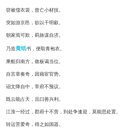
窃被儒衣裳，曾亡小材技。
突如游京邑，欲以干明叡。
朝家焉可欺，羁旅谋自济。
黄纸
乃造
书，便取青袍衣。
乘船归南方，敛板谒当位。
自言章奏奇，因藉宦官势。
诏文降自中，宰府不预议。
既云能占天，且曰善兴利。
江淮一经过，郡府十不啻，到处争逢迎，莫能思处置。
转运苦爱奇，得之如国器。