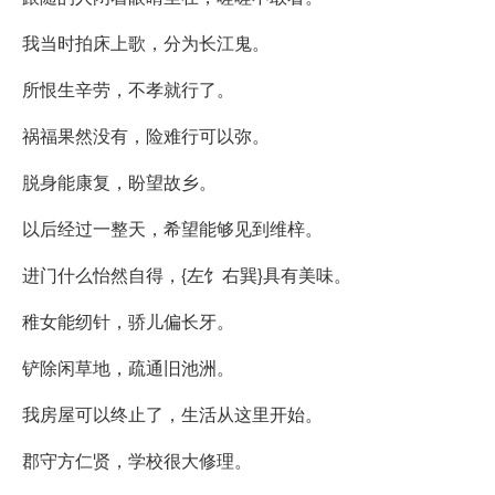
我当时拍床上歌，分为长江鬼。
所恨生辛劳，不孝就行了。
祸福果然没有，险难行可以弥。
脱身能康复，盼望故乡。
以后经过一整天，希望能够见到维梓。
进门什么怡然自得，{左饣右巽}具有美味。
稚女能纫针，骄儿偏长牙。
铲除闲草地，疏通旧池洲。
我房屋可以终止了，生活从这里开始。
郡守方仁贤，学校很大修理。