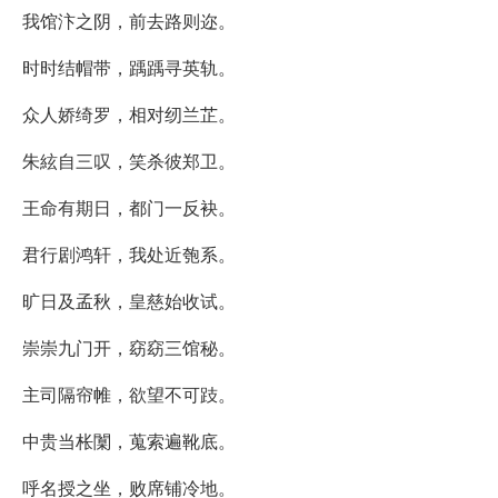
我馆汴之阴，前去路则迩。
时时结帽带，踽踽寻英轨。
众人娇绮罗，相对纫兰芷。
朱絃自三叹，笑杀彼郑卫。
王命有期日，都门一反袂。
君行剧鸿轩，我处近匏系。
旷日及孟秋，皇慈始收试。
崇崇九门开，窈窈三馆秘。
主司隔帘帷，欲望不可跂。
中贵当枨闑，蒐索遍靴底。
呼名授之坐，败席铺冷地。