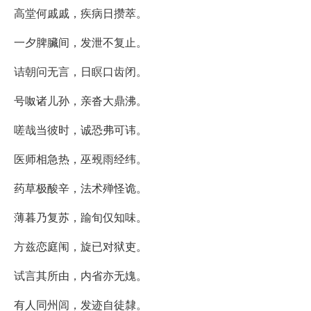
高堂何戚戚，疾病日攒萃。
一夕脾臟间，发泄不复止。
诘朝问无言，日瞑口齿闭。
号呶诸儿孙，亲沓大鼎沸。
嗟哉当彼时，诚恐弗可讳。
医师相急热，巫覡雨经纬。
药草极酸辛，法术殚怪诡。
薄暮乃复苏，踰旬仅知味。
方兹恋庭闱，旋已对狱吏。
试言其所由，内省亦无媿。
有人同州闾，发迹自徒隸。