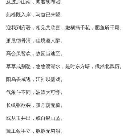
及过庐山南，闻君初布治。
船樯既入岸，马首已来暨。
迎我到府署，相见共欣喜，嫩橘摘千苞，肥鱼斫千尾。
萧晨彻骨清，佳境邀人醉。
高会虽暂欢，故园当速至。
草草成别愁，悠悠渡湖水，是时东方曙，俄然北风厉。
阳乌畏威逃，江神以儒戏。
气象斗不同，波涛大可悸。
长帆张欲裂，孤舟荡无倚。
或从玉井出，或自银山坠。
篙工敛手立，脉脉无穷泪。