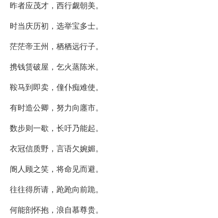
昨者应茂才，西行觑朝美。
时当庆历初，选举宝多士。
茫茫帝王州，栖栖远行子。
携钱赁破屋，乞火蒸陈米。
鞍马到即卖，僮仆痴难使。
有时造公卿，努力向廛市。
数步则一歇，长吁乃能起。
衣冠信质野，言语欠婉媚。
阍人顾之笑，将命见而避。
往往得所请，跄跄向前跪。
何能剖怀抱，浪自慕尊贵。