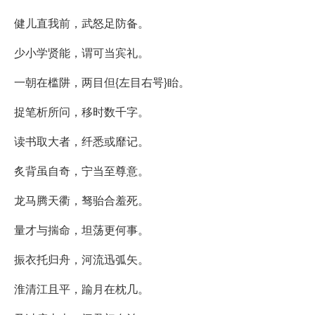
健儿直我前，武怒足防备。
少小学贤能，谓可当宾礼。
一朝在槛阱，两目但{左目右咢}眙。
捉笔析所问，移时数千字。
读书取大者，纤悉或靡记。
炙背虽自奇，宁当至尊意。
龙马腾天衢，驽骀合羞死。
量才与揣命，坦荡更何事。
振衣托归舟，河流迅弧矢。
淮清江且平，踰月在枕几。