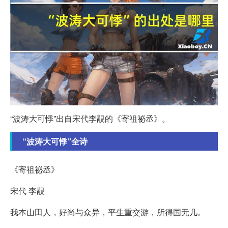
“波涛大可悸”出自宋代李覯的《寄祖祕丞》。
“波涛大可悸”全诗
《寄祖祕丞》
宋代 李覯
我本山田人，好尚与众异，平生重交游，所得国无几。