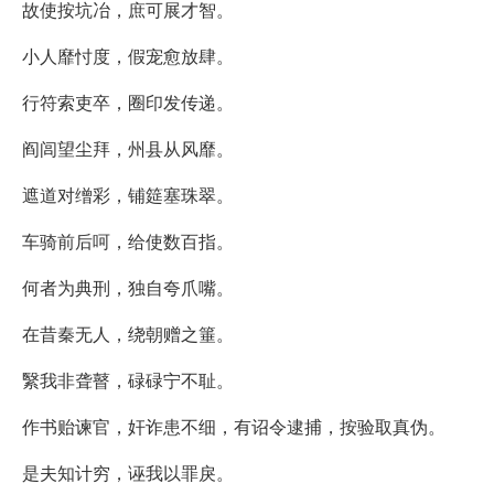
故使按坑冶，庶可展才智。
小人靡忖度，假宠愈放肆。
行符索吏卒，圈印发传递。
阎闾望尘拜，州县从风靡。
遮道对缯彩，铺筵塞珠翠。
车骑前后呵，给使数百指。
何者为典刑，独自夸爪嘴。
在昔秦无人，绕朝赠之箠。
繄我非聋瞽，碌碌宁不耻。
作书贻谏官，奸诈患不细，有诏令逮捕，按验取真伪。
是夫知计穷，诬我以罪戾。