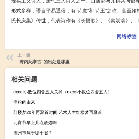
现实主义诗人，唐代三大诗人之一。白居易与元稹共同倡导
形式多样，语言平易通俗，有“诗魔”和“诗王”之称。官至
氏长庆集》传世，代表诗作有《长恨歌》、《卖炭翁》、
网络标签
上一篇
“海内此亭古”的出处是哪里
相关问题
excel小数位四舍五入关掉（excel小数位四舍五入）
渔粉的由来
红楼梦20年再聚首时间 艺术人生红楼梦再聚首
元宵节早上几点放炮啊
湖州市属于哪个省？