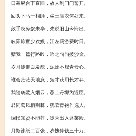
日暮银台下直回，故人到门门暂开。
回头下马一相顾，尘土满衣何处来。
敛手炎凉叙未毕，先说旧山今悔出。
岐阳旅宦少欢娱，江左羁游费时日。
赠我一篇行路吟，吟之句句披沙金。
岁月徒催白发貌，泥涂不屈青云心。
谁会茫茫天地意，短才获用长才弃。
我随鹓鹭入烟云，谬上丹墀为近臣。
君同鸾凤栖荆棘，犹著青袍作选人。
惆怅知贤不能荐，徒为出入蓬莱殿。
月惭谏纸二百张，岁愧俸钱三十万。