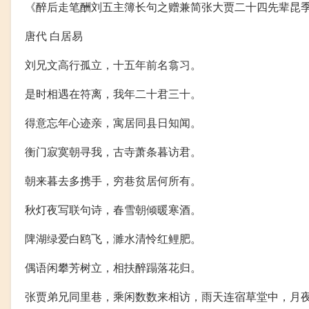
《醉后走笔酬刘五主簿长句之赠兼简张大贾二十四先辈昆
唐代 白居易
刘兄文高行孤立，十五年前名翕习。
是时相遇在符离，我年二十君三十。
得意忘年心迹亲，寓居同县日知闻。
衡门寂寞朝寻我，古寺萧条暮访君。
朝来暮去多携手，穷巷贫居何所有。
秋灯夜写联句诗，春雪朝倾暖寒酒。
陴湖绿爱白鸥飞，濉水清怜红鲤肥。
偶语闲攀芳树立，相扶醉蹋落花归。
张贾弟兄同里巷，乘闲数数来相访，雨天连宿草堂中，月