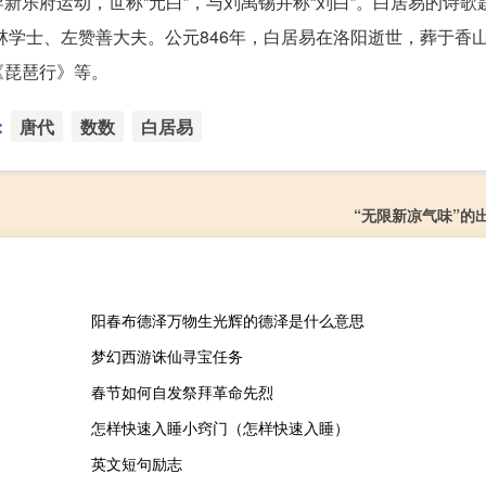
新乐府运动，世称“元白”，与刘禹锡并称“刘白”。白居易的诗歌
翰林学士、左赞善大夫。公元846年，白居易在洛阳逝世，葬于香
《琵琶行》等。
：
唐代
数数
白居易
“无限新凉气味”的
阳春布德泽万物生光辉的德泽是什么意思
梦幻西游诛仙寻宝任务
春节如何自发祭拜革命先烈
怎样快速入睡小窍门（怎样快速入睡）
英文短句励志