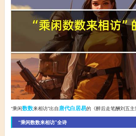
数数
唐代
白居易
“乘闲
来相访”出自
的《醉后走笔酬刘五主
“乘闲数数来相访”全诗