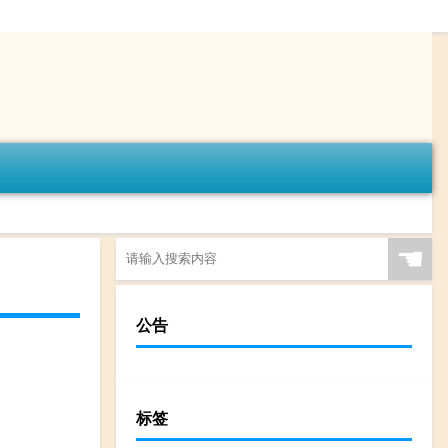
☚
公告
标签