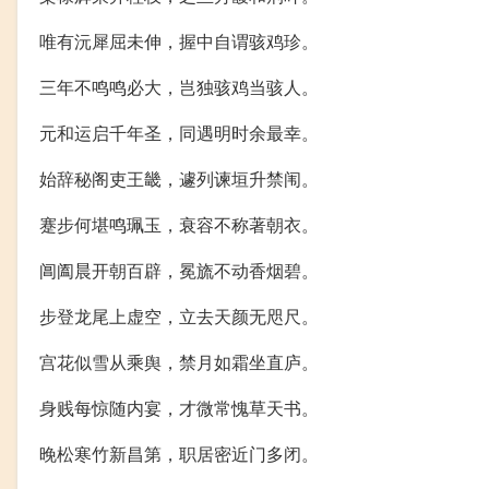
唯有沅犀屈未伸，握中自谓骇鸡珍。
三年不鸣鸣必大，岂独骇鸡当骇人。
元和运启千年圣，同遇明时余最幸。
始辞秘阁吏王畿，遽列谏垣升禁闱。
蹇步何堪鸣珮玉，衰容不称著朝衣。
阊阖晨开朝百辟，冕旒不动香烟碧。
步登龙尾上虚空，立去天颜无咫尺。
宫花似雪从乘舆，禁月如霜坐直庐。
身贱每惊随内宴，才微常愧草天书。
晚松寒竹新昌第，职居密近门多闭。