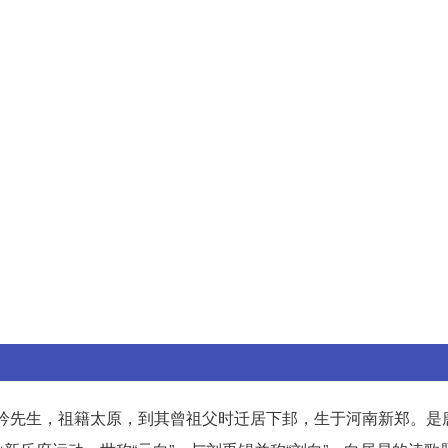
号醉吟先生，祖籍太原，到其曾祖父时迁居下邽，生于河南新郑。是