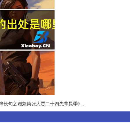
簿长句之赠兼简张大贾二十四先辈昆季》。