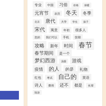
习俗
专业
中国
价格
保暖
冬天
元宵节
冬季
农历
唐代
大学
北京
学生
孩子
宋代
寓意
很多人
年初
手机
技能
您的
我们可以
春节
攻略
时间
新年
春节期间
是一个
梦幻西游
游戏
汤圆
的人
疫情
的是
礼物
自己的
英语
红包
考试
还不
诗人
都是
费用
长辈
陆游