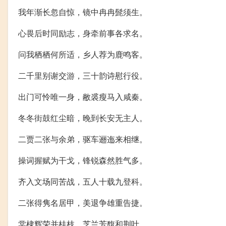
我年渐长忽自惊，镜中冉冉髭须生。
心畏后时同励志，身牵前事各求名。
问我栖栖何所适，乡人荐为鹿鸣客。
二千里别谢交游，三十韵诗慰行役。
出门可怜唯一身，敝裘瘦马入咸秦。
冬冬街鼓红尘暗，晚到长安无主人。
二贾二张与余弟，驱车逦迤来相继。
操词握赋为干戈，锋锐森然胜气多。
齐入文场同苦战，五人十载九登科。
二张得隽名居甲，美退争雄重告捷。
棠棣辉荣并桂枝，芝兰芳馥和荆叶。