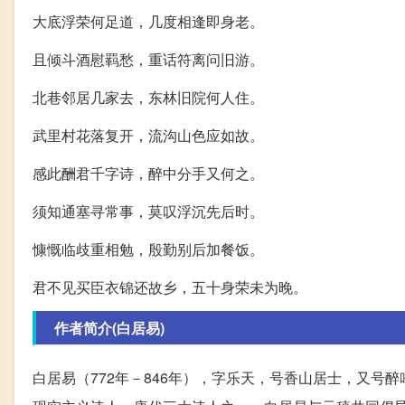
大底浮荣何足道，几度相逢即身老。
且倾斗酒慰羁愁，重话符离问旧游。
北巷邻居几家去，东林旧院何人住。
武里村花落复开，流沟山色应如故。
感此酬君千字诗，醉中分手又何之。
须知通塞寻常事，莫叹浮沉先后时。
慷慨临歧重相勉，殷勤别后加餐饭。
君不见买臣衣锦还故乡，五十身荣未为晚。
作者简介(白居易)
白居易（772年－846年），字乐天，号香山居士，又