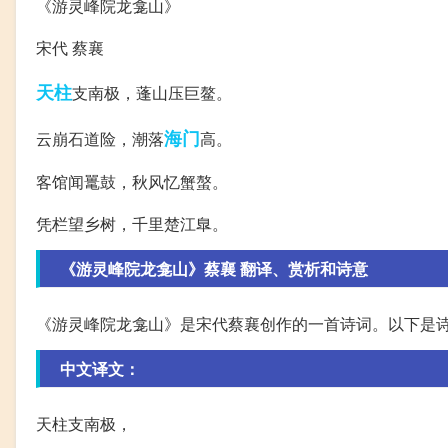
《游灵峰院龙龛山》
宋代 蔡襄
天柱
支南极，蓬山压巨鳌。
海门
云崩石道险，潮落
高。
客馆闻鼍鼓，秋风忆蟹螯。
凭栏望乡树，千里楚江臯。
《游灵峰院龙龛山》蔡襄 翻译、赏析和诗意
《游灵峰院龙龛山》是宋代蔡襄创作的一首诗词。以下是
中文译文：
天柱支南极，