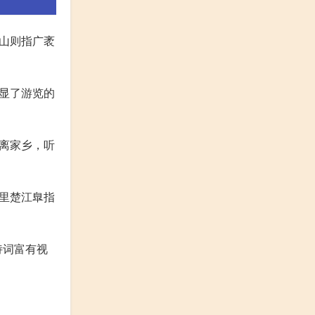
山则指广袤
显了游览的
离家乡，听
里楚江臯指
诗词富有视