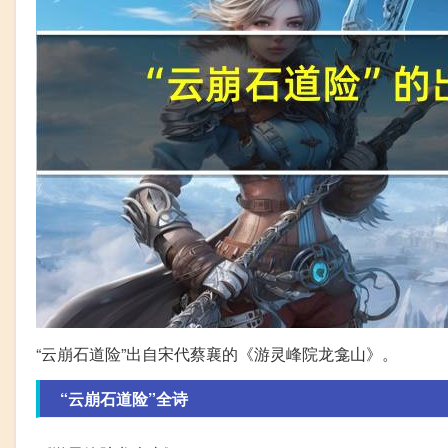
“云崩石道险”出自宋代蔡襄的《游灵峰院龙龛山》。
“云崩石道险”全诗