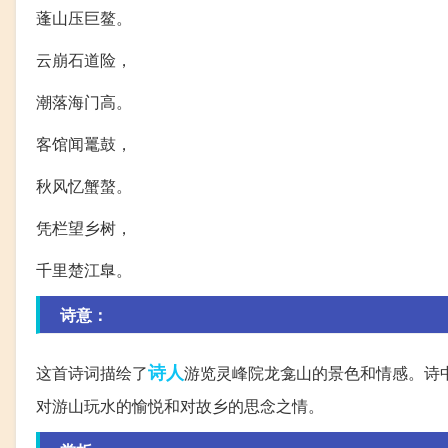
蓬山压巨鳌。
云崩石道险，
潮落海门高。
客馆闻鼍鼓，
秋风忆蟹螯。
凭栏望乡树，
千里楚江臯。
诗意：
诗人
这首诗词描绘了
游览灵峰院龙龛山的景色和情感。诗
对游山玩水的愉悦和对故乡的思念之情。