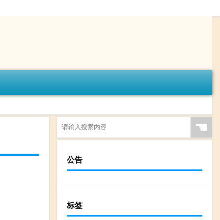
☚
公告
标签