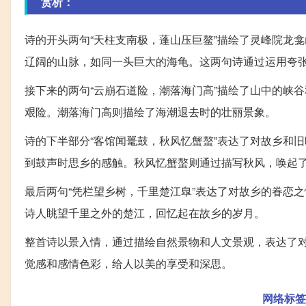
赏析：
诗的开头两句“天柱支南极，蓬山压巨鳌”描绘了灵峰院龙
辽阔的山脉，如同一头巨大的海龟。这两句诗通过运用夸
接下来的两句“云崩石道险，潮落海门高”描绘了山中的峡
艰险。潮落海门高则描绘了海潮退去时的壮丽景象。
诗的下半部分“客馆闻鼍鼓，秋风忆蟹螯”表达了对故乡和
到鼓声时思乡的感触。秋风忆蟹螯则通过描写秋风，唤起
最后两句“凭栏望乡树，千里楚江臯”表达了对故乡的眷恋
诗人眺望千里之外的楚江，回忆起在故乡的岁月。
整首诗以景入情，通过描绘自然景物和人文景观，表达了
觉感和感情色彩，给人以美的享受和深思。
网络标签