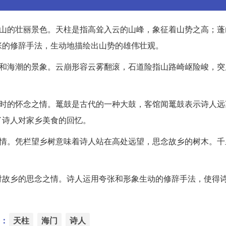
龛山的壮丽景色。天柱是指高耸入云的山峰，象征着山势之高；蓬
张的修辞手法，生动地描绘出山势的雄伟壮观。
谷和海潮的景象。云崩形容云雾翻滚，石道险指山路崎岖险峻，突
旧时的怀念之情。鼍鼓是古代的一种大鼓，客馆闻鼍鼓表示诗人远
了诗人对家乡美食的回忆。
之情。凭栏望乡树意味着诗人站在高处远望，思念故乡的树木。千
对故乡的思念之情。诗人运用夸张和形象生动的修辞手法，使得
：
天柱
海门
诗人