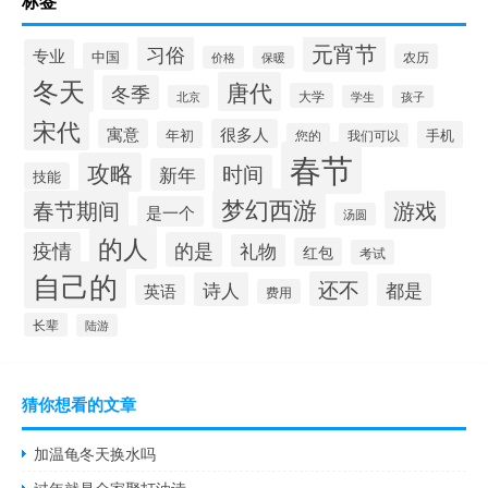
标签
元宵节
习俗
专业
中国
农历
价格
保暖
冬天
唐代
冬季
大学
北京
学生
孩子
宋代
寓意
很多人
年初
手机
您的
我们可以
春节
攻略
时间
新年
技能
梦幻西游
春节期间
游戏
是一个
汤圆
的人
疫情
的是
礼物
红包
考试
自己的
还不
诗人
都是
英语
费用
长辈
陆游
猜你想看的文章
加温龟冬天换水吗
过年就是全家聚打油诗