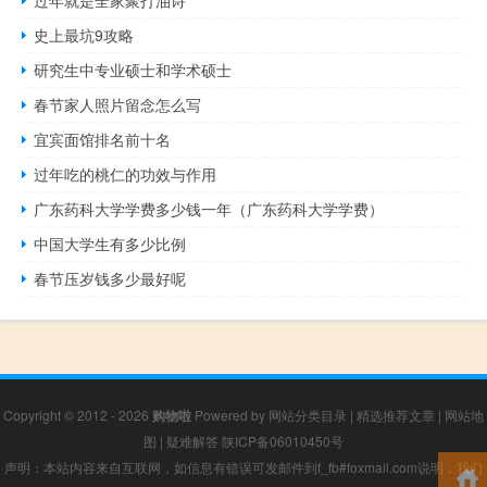
史上最坑9攻略
研究生中专业硕士和学术硕士
春节家人照片留念怎么写
宜宾面馆排名前十名
过年吃的桃仁的功效与作用
广东药科大学学费多少钱一年（广东药科大学学费）
中国大学生有多少比例
春节压岁钱多少最好呢
Copyright © 2012 - 2026
购物啦
Powered by
网站分类目录
|
精选推荐文章
|
网站地
图
|
疑难解答
陕ICP备06010450号
声明：本站内容来自互联网，如信息有错误可发邮件到f_fb#foxmail.com说明，我们