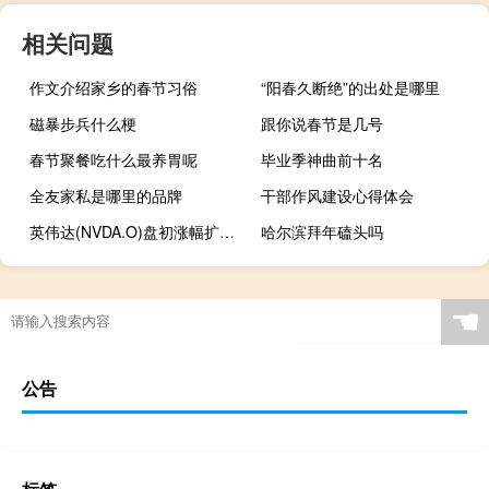
相关问题
作文介绍家乡的春节习俗
“阳春久断绝”的出处是哪里
磁暴步兵什么梗
跟你说春节是几号
春节聚餐吃什么最养胃呢
毕业季神曲前十名
全友家私是哪里的品牌
干部作风建设心得体会
英伟达(NVDA.O)盘初涨幅扩大至3%
哈尔滨拜年磕头吗
☚
公告