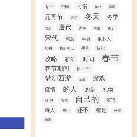
习俗
专业
中国
价格
保暖
冬天
元宵节
冬季
农历
唐代
大学
北京
学生
孩子
宋代
寓意
很多人
年初
手机
技能
您的
我们可以
春节
攻略
时间
新年
春节期间
是一个
梦幻西游
游戏
汤圆
的人
疫情
的是
礼物
自己的
英语
红包
考试
还不
诗人
都是
费用
长辈
陆游