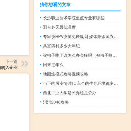
猜你想看的文章
长沙职业技术学院重点专业有哪些
邢台冬天最低温度
专家谈HPV疫苗免疫规划 媒体陪诊师兴起背后的问题
共富四村多少大年纪
被虫子咬了该怎么办会痒吗（被虫子咬了该怎么办）
下一篇
回来过年么
何转入企业
地困难模式攻略视频攻略
当下的后疫情时代 车企的生存环境都变得愈发艰难
西北工业大学是民办还是公办
消消2048攻略