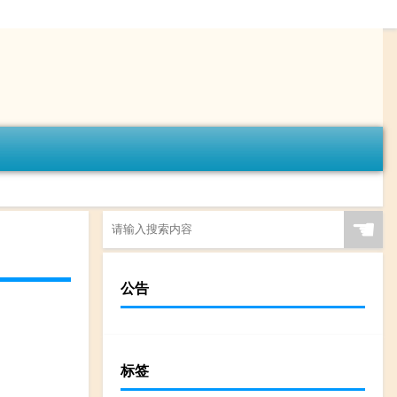
☚
公告
标签