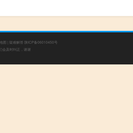
地图
|
疑难解答
陕ICP备06010450号
，我们会及时纠正，谢谢