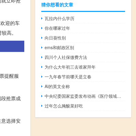
间就立即抢
猜你想看的文章
瓦拉内什么学历
受欢迎的车
你在哪家过年
对较高。
向日葵性别
ems和邮政区别
四川个人社保缴费方法
为什么大年初三去谁家拜年
购票提醒服
一九年春节前哪天是立春
AI的英文全称
中央纪委国家监委发布动画《医疗领域腐败和不正之风|斩断统方数据利益链》
间段抢票成
过年怎么腌酸菜好吃
注意选择安