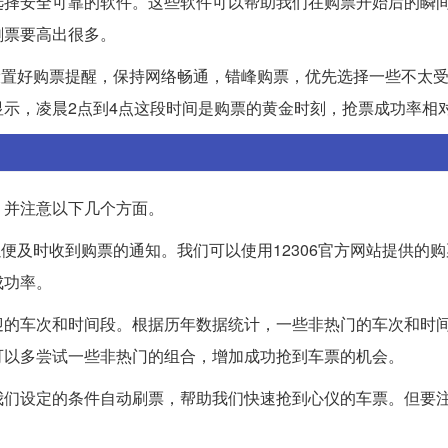
选择安全可靠的软件。这些软件可以帮助我们在购票开始后的瞬
刷票要高出很多。
上设置好购票提醒，保持网络畅通，错峰购票，优先选择一些不太
示，凌晨2点到4点这段时间是购票的黄金时刻，抢票成功率相
，并注意以下几个方面。
以便及时收到购票的通知。我们可以使用12306官方网站提供的
成功率。
迎的车次和时间段。根据历年数据统计，一些非热门的车次和时
可以多尝试一些非热门的组合，增加成功抢到车票的机会。
我们设定的条件自动刷票，帮助我们快速抢到心仪的车票。但要