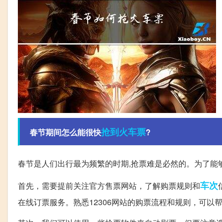
抢到
火车票
春节期间怎么能很快
?
春节是人们出行最为频繁的时期,抢票难是必然的。为了能
车次
首先，需要提前关注官方售票网站，了解购票规则和
在线订票服务。熟悉12306网站的购票流程和规则，可以