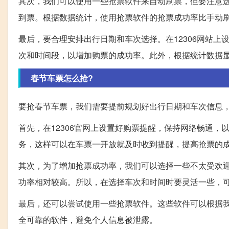
其次，我们可以使用一些抢票软件来自动刷票，但要注意
到票。根据数据统计，使用抢票软件的抢票成功率比手动
最后，要合理安排出行日期和车次选择。在12306网站
次和时间段，以增加购票的成功率。此外，根据统计数据显
春节车票怎么抢?
要抢春节车票，我们需要提前规划好出行日期和车次信息
首先，在12306官网上设置好购票提醒，保持网络畅通，
务，这样可以在车票一开放就及时收到提醒，提高抢票的
其次，为了增加抢票成功率，我们可以选择一些不太受欢
功率相对较高。所以，在选择车次和时间时要灵活一些，
最后，还可以尝试使用一些抢票软件。这些软件可以根据
全可靠的软件，避免个人信息被泄露。