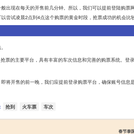
一般出现在每天的开售前几分钟。所以，我们可以提前登陆购票
以尝试凌晨2点到4点这个购票的黄金时段，抢票成功的机会比
法。
P是抢票的主要平台，具有丰富的车次信息和完善的购票系统。登
，即将开售的前一晚，我们应提前登录购票平台，确保账号信息
：
抢到
火车票
车次
春节泰