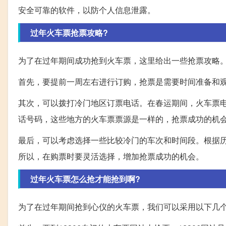
安全可靠的软件，以防个人信息泄露。
过年火车票抢票攻略?
为了在过年期间成功抢到火车票，这里给出一些抢票攻略
首先，要提前一周左右进行订购，抢票是需要时间准备和
其次，可以拨打冷门地区订票电话。在春运期间，火车票
话号码，这些地方的火车票票源是一样的，抢票成功的机
最后，可以考虑选择一些比较冷门的车次和时间段。根据
所以，在购票时要灵活选择，增加抢票成功的机会。
过年火车票怎么抢才能抢到啊?
为了在过年期间抢到心仪的火车票，我们可以采用以下几