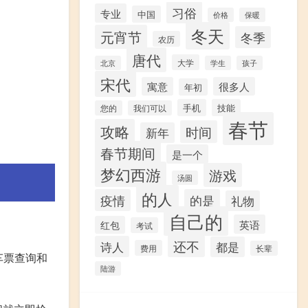
习俗
专业
中国
价格
保暖
冬天
元宵节
冬季
农历
唐代
大学
北京
学生
孩子
宋代
寓意
很多人
年初
手机
技能
您的
我们可以
春节
攻略
时间
新年
春节期间
是一个
梦幻西游
游戏
汤圆
的人
疫情
的是
礼物
自己的
英语
红包
考试
还不
诗人
都是
费用
长辈
车票查询和
陆游