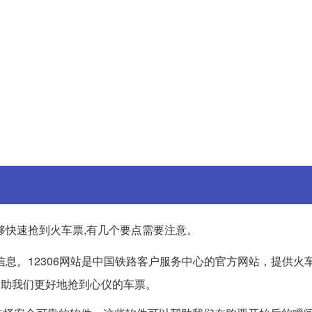
够快速抢到火车票,有几个要点需要注意。
信息。12306网站是中国铁路客户服务中心的官方网站，提供火
帮助我们更好地抢到心仪的车票。