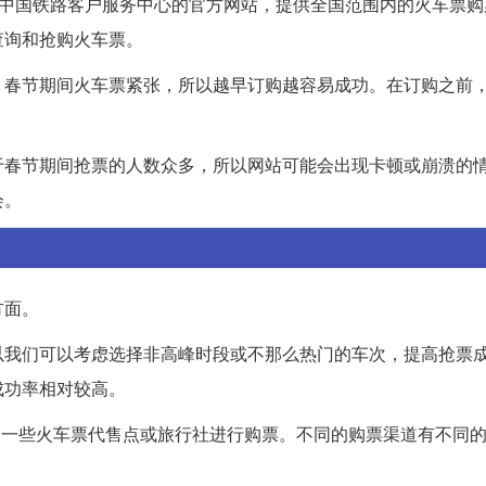
网站是中国铁路客户服务中心的官方网站，提供全国范围内的火车票
查询和抢购火车票。
。春节期间火车票紧张，所以越早订购越容易成功。在订购之前
。
于春节期间抢票的人数众多，所以网站可能会出现卡顿或崩溃的
会。
方面。
以我们可以考虑选择非高峰时段或不那么热门的车次，提高抢票
成功率相对较高。
使用一些火车票代售点或旅行社进行购票。不同的购票渠道有不同