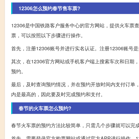
12306怎么预约春节售车票?
12306是中国铁路客户服务中心的官方网站，提供火车票
票，可以按照以下步骤进行操作。
首先，注册12306账号并进行实名认证。注册12306
其次，在12306官方网站或手机客户端上搜索车次和日
预约。
最后，及时查询预约情况，并在预约开放时间内支付订单
内是最高的，因此要及时完成预约和支付。
春节的火车票怎么预约?
春节火车票的预约方法比较简单，只需几个步骤就可以完
首先，需要登录官方购票网站或通过官方APP进行操作。1