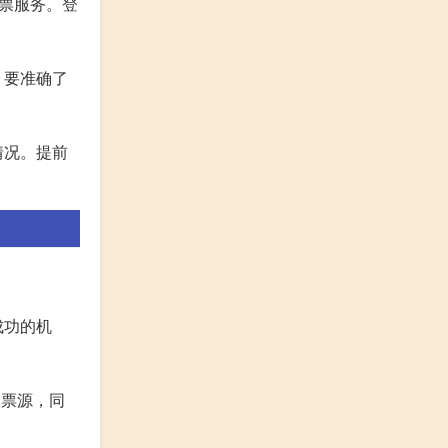
购票服务。登
，要准确了
情况。提前
成功的机
的票源，同