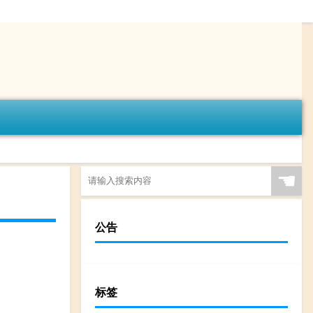
☚
公告
标签