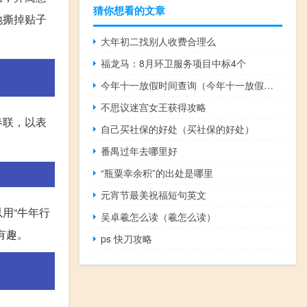
猜你想看的文章
地撕掉贴子
大年初二找别人收费合理么
福龙马：8月环卫服务项目中标4个
今年十一放假时间查询（今年十一放假时间）
不思议迷宫女王获得攻略
春联，以表
自己买社保的好处（买社保的好处）
番禺过年去哪里好
“瓶粟幸余积”的出处是哪里
元宵节最美祝福短句英文
用“牛年行
吴卓羲怎么读（羲怎么读）
有趣。
ps 快刀攻略