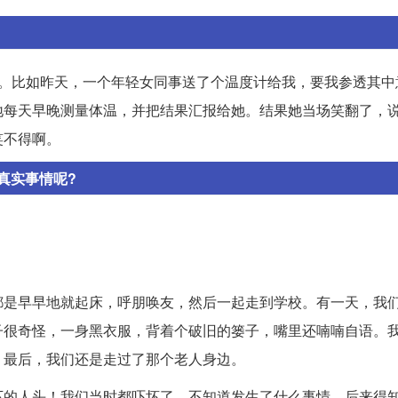
来。比如昨天，一个年轻女同事送了个温度计给我，要我参透其中
地每天早晚测量体温，并把结果汇报给她。结果她当场笑翻了，
笑不得啊。
真实事情呢?
。
都是早早地就起床，呼朋唤友，然后一起走到学校。有一天，我
子很奇怪，一身黑衣服，背着个破旧的篓子，嘴里还喃喃自语。
。最后，我们还是走过了那个老人身边。
下的人头！我们当时都吓坏了，不知道发生了什么事情。后来得