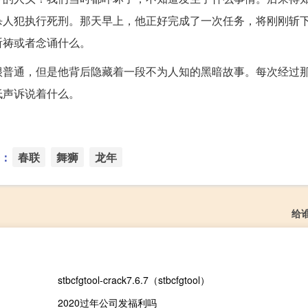
杀人犯执行死刑。那天早上，他正好完成了一次任务，将刚刚斩
祈祷或者念诵什么。
很普通，但是他背后隐藏着一段不为人知的黑暗故事。每次经过
低声诉说着什么。
：
春联
舞狮
龙年
给
stbcfgtool-crack7.6.7（stbcfgtool）
2020过年公司发福利吗