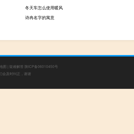
冬天车怎么使用暖风
诗冉名字的寓意
地图
|
疑难解答
陕ICP备06010450号
，我们会及时纠正，谢谢