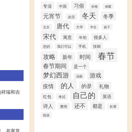
习俗
专业
中国
价格
保暖
冬天
元宵节
冬季
农历
唐代
大学
北京
学生
孩子
宋代
寓意
很多人
年初
手机
技能
您的
我们可以
春节
攻略
时间
新年
春节期间
是一个
梦幻西游
游戏
汤圆
的人
疫情
的是
礼物
的祥瑞和吉
自己的
英语
红包
考试
还不
诗人
都是
费用
长辈
陆游
息，并寓意