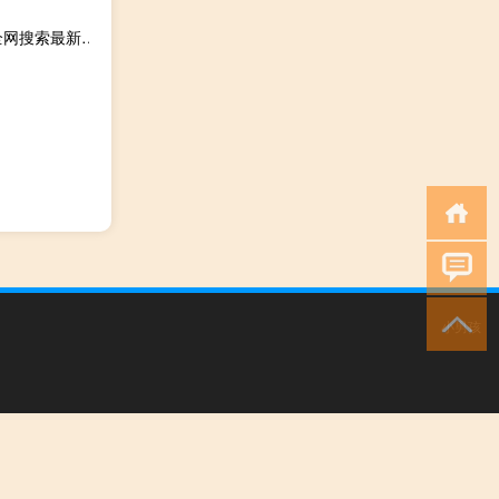
2023年10月20日吉林省辽源市疫情大数据-今日/今天疫情全网搜索最新实时消息动态情况通知播报
小男孩