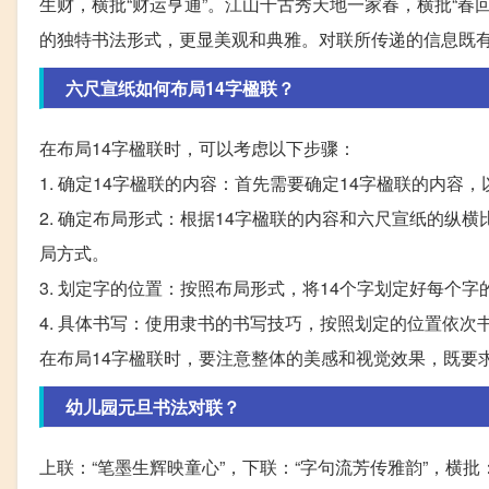
生财，横批“财运亨通”。江山千古秀天地一家春，横批“
的独特书法形式，更显美观和典雅。对联所传递的信息既
六尺宣纸如何布局14字楹联？
在布局14字楹联时，可以考虑以下步骤：
1. 确定14字楹联的内容：首先需要确定14字楹联的内容
2. 确定布局形式：根据14字楹联的内容和六尺宣纸的
局方式。
3. 划定字的位置：按照布局形式，将14个字划定好每个
4. 具体书写：使用隶书的书写技巧，按照划定的位置依次
在布局14字楹联时，要注意整体的美感和视觉效果，既要
幼儿园元旦书法对联？
上联：“笔墨生辉映童心”，下联：“字句流芳传雅韵”，横批