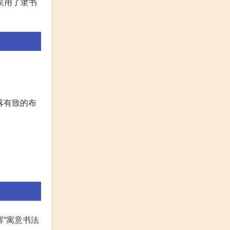
采用了隶书
落有致的布
辉”寓意书法