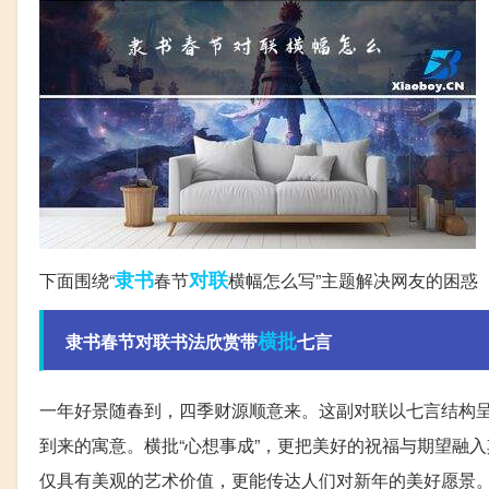
隶书
对联
下面围绕“
春节
横幅怎么写”主题解决网友的困惑
横批
隶书春节对联书法欣赏带
七言
一年好景随春到，四季财源顺意来。这副对联以七言结构
到来的寓意。横批“心想事成”，更把美好的祝福与期望融
仅具有美观的艺术价值，更能传达人们对新年的美好愿景