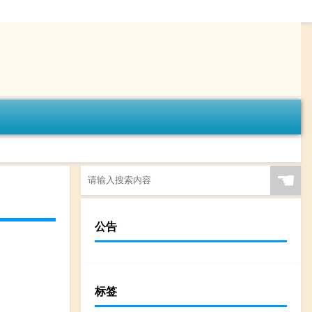
☚
公告
标签