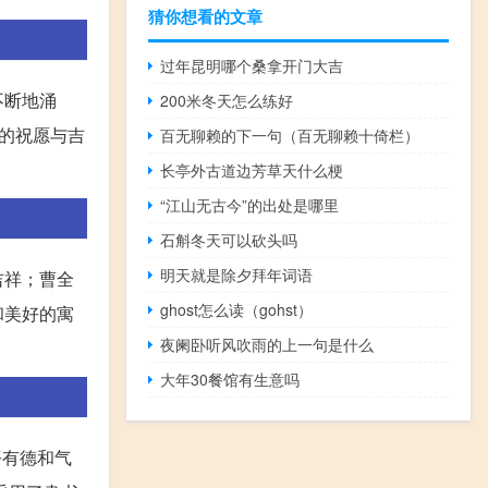
猜你想看的文章
过年昆明哪个桑拿开门大吉
不断地涌
200米冬天怎么练好
的祝愿与吉
百无聊赖的下一句（百无聊赖十倚栏）
长亭外古道边芳草天什么梗
“江山无古今”的出处是哪里
石斛冬天可以砍头吗
明天就是除夕拜年词语
吉祥；曹全
ghost怎么读（gohst）
和美好的寓
夜阑卧听风吹雨的上一句是什么
大年30餐馆有生意吗
平有德和气