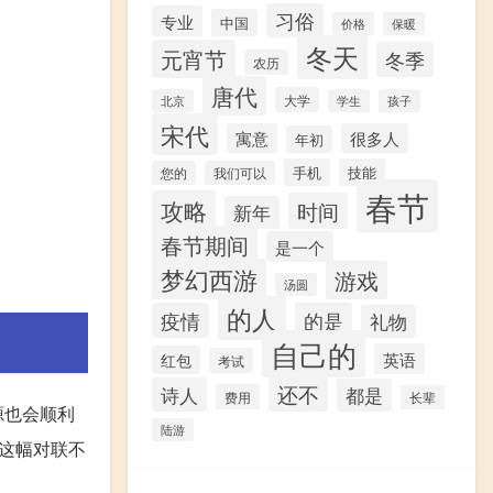
习俗
专业
中国
价格
保暖
冬天
元宵节
冬季
农历
唐代
大学
北京
学生
孩子
宋代
寓意
很多人
年初
手机
技能
您的
我们可以
春节
攻略
时间
新年
春节期间
是一个
梦幻西游
游戏
汤圆
的人
疫情
的是
礼物
自己的
英语
红包
考试
还不
诗人
都是
费用
长辈
源也会顺利
陆游
这幅对联不