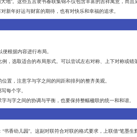
春回大地”。这些五言隶书春联集锦不仅包含丰富的吉祥寓意，而且
有对新年好运与财富的期待，也有对快乐和幸福的追求。
，以便根据内容进行布局。
纵横比例，选取适合的布局形式。可以尝试左右对称、上下对称或错
字的位置，注意字与字之间的间距和排列的整齐美观。
书写每个字。
求字与字之间的协调与平衡，也要保持整幅楹联的统一和和谐。
：“书香幼儿园”。这副对联符合对联的格式要求，上联借“笔墨生