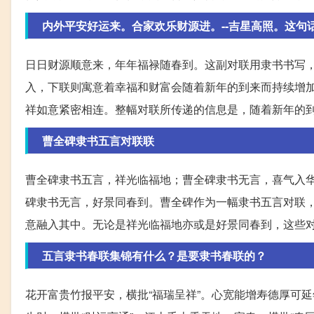
内外平安好运来。合家欢乐财源进。--吉星高照。这句话
日日财源顺意来，年年福禄随春到。这副对联用隶书书写
入，下联则寓意着幸福和财富会随着新年的到来而持续增加
祥如意紧密相连。整幅对联所传递的信息是，随着新年的
曹全碑隶书五言对联联
曹全碑隶书五言，祥光临福地；曹全碑隶书无言，喜气入
碑隶书无言，好景同春到。曹全碑作为一幅隶书五言对联
意融入其中。无论是祥光临福地亦或是好景同春到，这些
五言隶书春联集锦有什么？是要隶书春联的？
花开富贵竹报平安，横批“福瑞呈祥”。心宽能增寿德厚可延