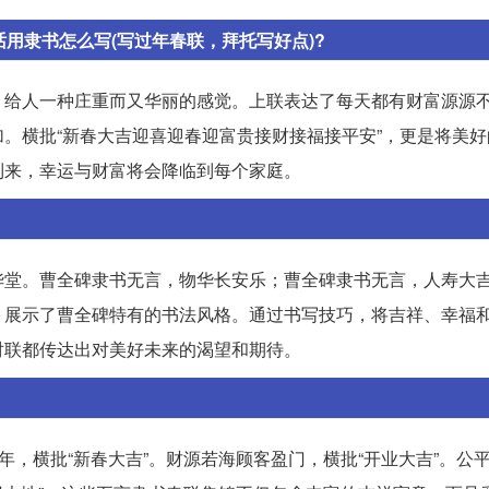
用隶书怎么写(写过年春联，拜托写好点)?
，给人一种庄重而又华丽的感觉。上联表达了每天都有财富源源
。横批“新春大吉迎喜迎春迎富贵接财接福接平安”，更是将美好
到来，幸运与财富将会降临到每个家庭。
华堂。曹全碑隶书无言，物华长安乐；曹全碑隶书无言，人寿大
，展示了曹全碑特有的书法风格。通过书写技巧，将吉祥、幸福
对联都传达出对美好未来的渴望和期待。
年，横批“新春大吉”。财源若海顾客盈门，横批“开业大吉”。公