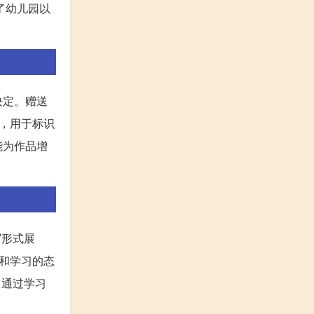
了幼儿园以
决定。赠送
边，用于标识
能为作品增
写形式展
和学习的态
了通过学习