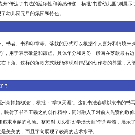
流芳”传达了书法的延续性和美感传递，横批“书香幼儿园”则展示
现了幼儿园元旦的氛围和特色。
份、书者、书和印章等。落款的形式可以根据个人喜好和情境来
存)”，用于表示敬意和谦虚。具体年分和月份一般写在落款最右
在右下角。这样的落款方式既能体现对作品的创作者的尊重，又
了？
涯洲毫挥颜柳法”，横批：“学臻天涯”。这副书法春联以隶书的书
”，映射了书圣王羲之的创作精神，同时融入了对前人先贤的敬仰
我和追求卓越的意涵。整幅对联以横批“学臻天涯”作为精髓，展示
仅是美美的，而且字句展现了较高的艺术水平。