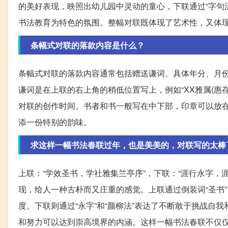
的美好表现，映照出幼儿园中灵动的童心，下联通过“字句
书法教育为特色的氛围。整幅对联既体现了艺术性，又体
条幅式对联的落款内容是什么？
条幅式对联的落款内容通常包括赠送谦词、具体年分、月
谦词是在上联的右上角的稍低位置写上，例如“XX雅属(惠
对联的创作时间。书者和书一般写在中下部，印章可以放
添一份特别的韵味。
求这样一幅书法春联过年，也是美美的，对联写的太棒
上联：“学效圣书，学社雅集兰亭序”，下联：“涯行永字，
现，给人一种古朴而又庄重的感觉。上联通过倒装词“圣书
度。下联则通过“永字”和“颜柳法”表达了不断敢于挑战自
和努力可以达到崇高境界的内涵。这样一幅书法春联不仅