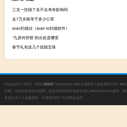
三支一扶报了名不去考有影响吗
走1万步路等于多少公里
scan扫描仪（scan to扫描软件）
“九原何所恨”的出处是哪里
春节礼包送几个技能宝珠
Copyright © 2012 - 2026
购物啦
Powered by
网站分类目录
|
精选推荐文章
|
网站
声明：本站内容来自互联网，如信息有错误可发邮件到f_fb#foxmail.com说明
本站仅为个人兴趣爱好，不接盈利性广告及商业合作