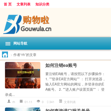
首 页
文章列表
知识分类
网站导航
>
作者“rh”的文章
如何注销ea账号
要注销EA账号，请按照以下步骤操作：
1. **登录EA官方网站** ： 打开浏览器，
输入EA官方网站的网址，并登录你的E
A账号。 2. **进入账户设置页面** ： 登
录成...
rh
01-11
0
341
文章列表
如何查询进口报关单号