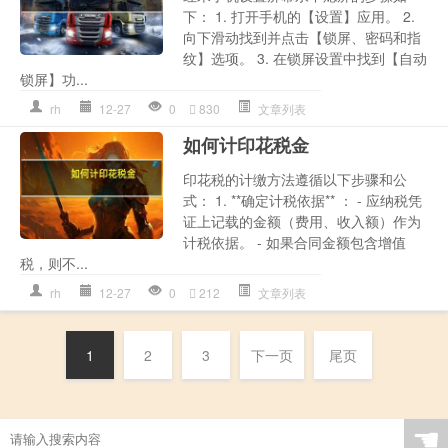
下： 1. 打开手机的【设置】应用。 2.
向下滑动找到并点击【锁屏、密码和指
纹】选项。 3. 在锁屏设置中找到【自动
锁屏】功...
rh
12-27
0
830
文章列表
如何计印花税金
印花税的计缴方法遵循以下步骤和公
式： 1. **确定计税依据** ： - 应纳税凭
证上记载的金额（费用、收入额）作为
计税依据。 - 如果合同金额包含增值
税，则不...
rh
12-27
0
212
文章列表
1
2
3
下一页
尾页
☚