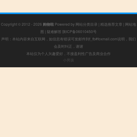
Copyright © 2012 - 2026
购物啦
Powered by
网站分类目录
|
精选推荐文章
|
网站地
图
|
疑难解答
陕ICP备06010450号
声明：本站内容来自互联网，如信息有错误可发邮件到f_fb#foxmail.com说明，我们
会及时纠正，谢谢
本站仅为个人兴趣爱好，不接盈利性广告及商业合作
小男孩