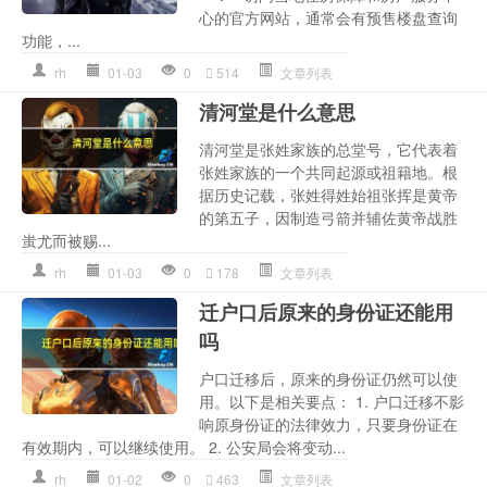
心的官方网站，通常会有预售楼盘查询
功能，...
rh
01-03
0
514
文章列表
清河堂是什么意思
清河堂是张姓家族的总堂号，它代表着
张姓家族的一个共同起源或祖籍地。根
据历史记载，张姓得姓始祖张挥是黄帝
的第五子，因制造弓箭并辅佐黄帝战胜
蚩尤而被赐...
rh
01-03
0
178
文章列表
迁户口后原来的身份证还能用
吗
户口迁移后，原来的身份证仍然可以使
用。以下是相关要点： 1. 户口迁移不影
响原身份证的法律效力，只要身份证在
有效期内，可以继续使用。 2. 公安局会将变动...
rh
01-02
0
463
文章列表