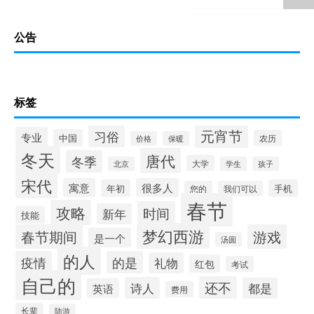
公告
标签
元宵节
习俗
专业
中国
农历
价格
保暖
冬天
唐代
冬季
大学
北京
学生
孩子
宋代
寓意
很多人
年初
手机
您的
我们可以
春节
攻略
时间
新年
技能
梦幻西游
春节期间
游戏
是一个
汤圆
的人
疫情
的是
礼物
红包
考试
自己的
还不
诗人
都是
英语
费用
长辈
陆游