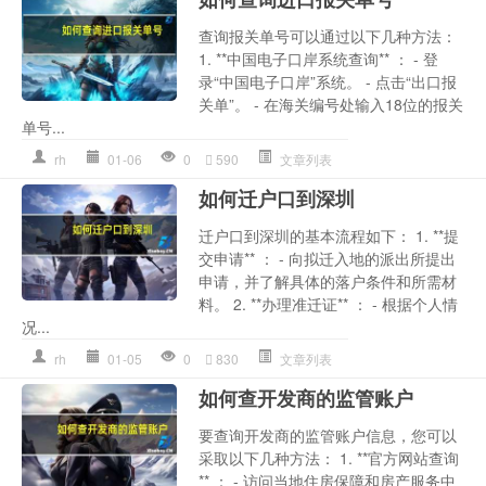
查询报关单号可以通过以下几种方法：
1. **中国电子口岸系统查询** ： - 登
录“中国电子口岸”系统。 - 点击“出口报
关单”。 - 在海关编号处输入18位的报关
单号...
rh
01-06
0
590
文章列表
如何迁户口到深圳
迁户口到深圳的基本流程如下： 1. **提
交申请** ： - 向拟迁入地的派出所提出
申请，并了解具体的落户条件和所需材
料。 2. **办理准迁证** ： - 根据个人情
况...
rh
01-05
0
830
文章列表
如何查开发商的监管账户
要查询开发商的监管账户信息，您可以
采取以下几种方法： 1. **官方网站查询
** ： - 访问当地住房保障和房产服务中