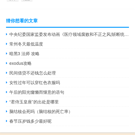
猜你想看的文章
中央纪委国家监委发布动画《医疗领域腐败和不正之风|斩断统方数据利益链》
常州冬天最低温度
暗黑3 法师 攻略
exodus攻略
民间借贷不还钱怎么处理
女性过年可以穿红色衣服吗
午后的阳光慵懒而惬意的语句
“君侍玉皇座”的出处是哪里
脑结核会死吗（脑结核的死亡率）
春节压岁钱多少最好呢