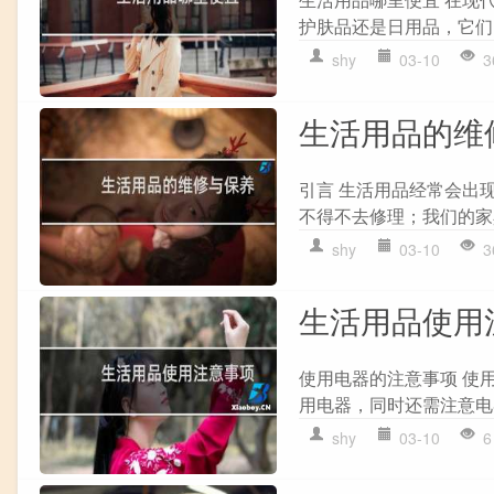
护肤品还是日用品，它们
shy
03-10
3
生活用品的维
引言 生活用品经常会出
不得不去修理；我们的家
shy
03-10
3
生活用品使用
使用电器的注意事项 使
用电器，同时还需注意电
shy
03-10
6