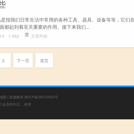
些
品是指我们日常生活中常用的各种工具、器具、设备等等，它们
面都起到着至关重要的作用。接下来我们...
14
862
文章列表
2
下一页
尾页
地图
|
疑难解答
陕ICP备06010450号
，我们会及时纠正，谢谢