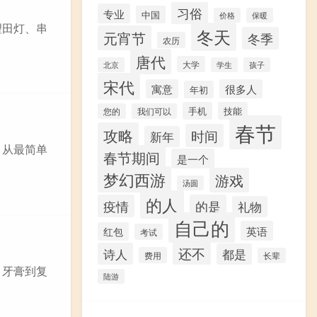
习俗
专业
中国
价格
保暖
望田灯、串
冬天
元宵节
冬季
农历
唐代
大学
北京
学生
孩子
宋代
寓意
很多人
年初
手机
技能
您的
我们可以
春节
攻略
时间
新年
。从最简单
春节期间
是一个
梦幻西游
游戏
汤圆
的人
疫情
的是
礼物
自己的
英语
红包
考试
还不
诗人
都是
费用
长辈
、牙膏到复
陆游