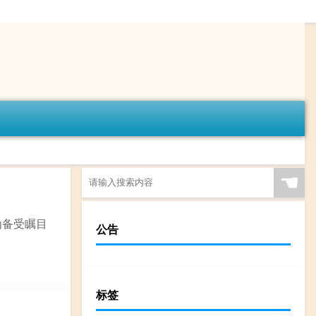
☚
为备受瞩目
公告
标签