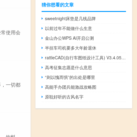
猜你想看的文章
sweetnight床垫是几线品牌
以前过年不能做什么生意
经常使用会
金山办公WPS AI开启公测
半挂车司机要多大年龄退休
rattleCAD(自行车图纸设计工具) V3.4.05.0 免费版（rattleCAD(自行车图纸设计工具) V3.4.05.0 免费版功能简介）
高考征集志愿是什么意思
“则以愧而惧”的出处是哪里
等，一切都
高能手办团兵能激战攻略图
原耽好听的古风名字
品、饮料、