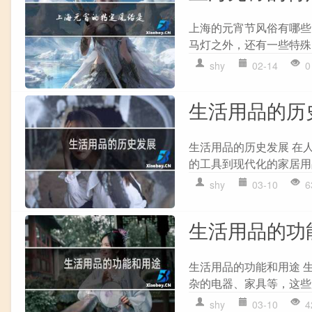
上海的元宵节风俗有哪些
马灯之外，还有一些特殊的
shy
02-14
0
生活用品的历
生活用品的历史发展 在
的工具到现代化的家居用
shy
03-10
6
生活用品的功
生活用品的功能和用途 
杂的电器、家具等，这些
shy
03-10
4