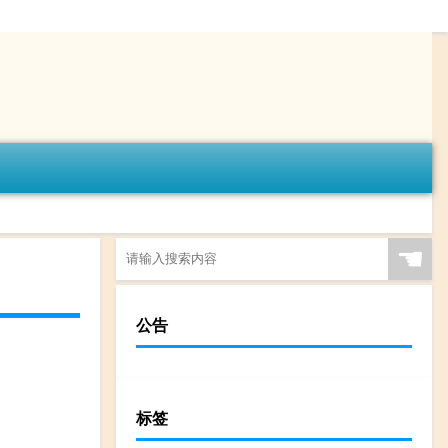
☚
公告
标签