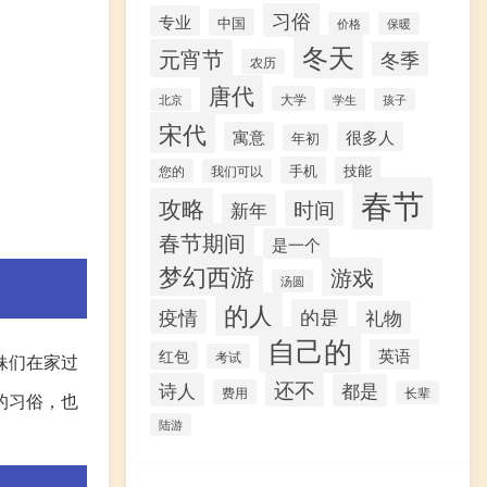
习俗
专业
中国
价格
保暖
冬天
元宵节
冬季
农历
唐代
大学
北京
学生
孩子
宋代
寓意
很多人
年初
手机
技能
您的
我们可以
春节
攻略
时间
新年
春节期间
是一个
梦幻西游
游戏
汤圆
的人
疫情
的是
礼物
自己的
英语
红包
考试
妹们在家过
还不
诗人
都是
费用
长辈
的习俗，也
陆游