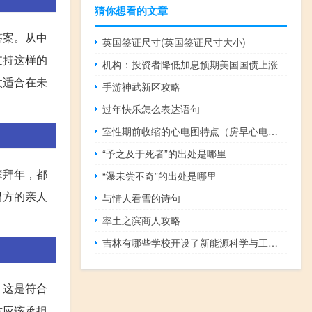
猜你想看的文章
答案。从中
英国签证尺寸(英国签证尺寸大小)
支持这样的
机构：投资者降低加息预期美国国债上涨
太适合在未
手游神武新区攻略
过年快乐怎么表达语句
室性期前收缩的心电图特点（房早心电图特点是什么）
“予之及于死者”的出处是哪里
辈拜年，都
“瀑未尝不奇”的出处是哪里
男方的亲人
与情人看雪的诗句
率土之滨商人攻略
吉林有哪些学校开设了新能源科学与工程专业
，这是符合
方应该承担