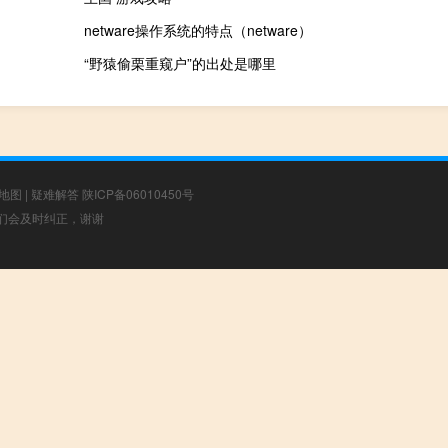
netware操作系统的特点（netware）
“野猿偷栗重窥户”的出处是哪里
地图
|
疑难解答
陕ICP备06010450号
，我们会及时纠正，谢谢