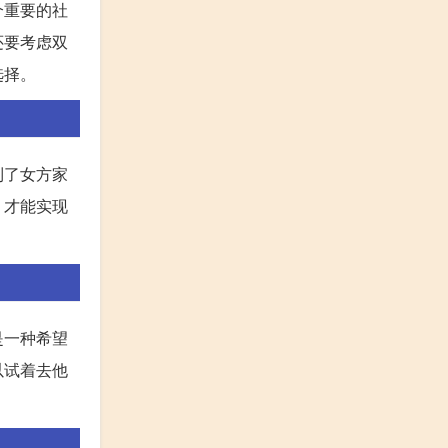
个重要的社
还要考虑双
选择。
到了女方家
，才能实现
是一种希望
以试着去他