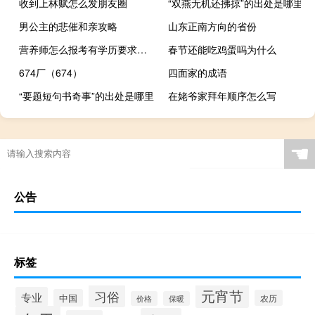
收到上林赋怎么发朋友圈
“双燕无机还拂掠”的出处是哪里
男公主的悲催和亲攻略
山东正南方向的省份
营养师怎么报考有学历要求吗（报考营养师需要什么条件）
春节还能吃鸡蛋吗为什么
674厂（674）
四面家的成语
“要题短句书奇事”的出处是哪里
在姥爷家拜年顺序怎么写
☚
公告
标签
元宵节
习俗
专业
中国
农历
价格
保暖