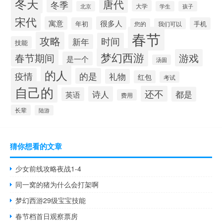
冬天
唐代
冬季
大学
北京
学生
孩子
宋代
寓意
很多人
年初
手机
您的
我们可以
春节
攻略
时间
新年
技能
梦幻西游
春节期间
游戏
是一个
汤圆
的人
疫情
的是
礼物
红包
考试
自己的
还不
诗人
都是
英语
费用
长辈
陆游
猜你想看的文章
少女前线攻略夜战1-4
同一窝的猪为什么会打架啊
梦幻西游29级宝宝技能
春节档首日观察票房