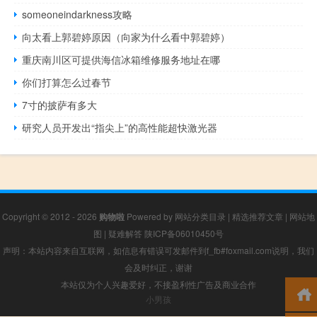
someoneindarkness攻略
向太看上郭碧婷原因（向家为什么看中郭碧婷）
重庆南川区可提供海信冰箱维修服务地址在哪
你们打算怎么过春节
7寸的披萨有多大
研究人员开发出“指尖上”的高性能超快激光器
Copyright © 2012 - 2026
购物啦
Powered by
网站分类目录
|
精选推荐文章
|
网站地
图
|
疑难解答
陕ICP备06010450号
声明：本站内容来自互联网，如信息有错误可发邮件到f_fb#foxmail.com说明，我们
会及时纠正，谢谢
本站仅为个人兴趣爱好，不接盈利性广告及商业合作
小男孩