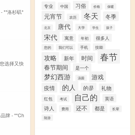
习俗
专业
中国
价格
保暖
**洛杉矶*
冬天
元宵节
冬季
农历
唐代
大学
北京
学生
孩子
宋代
寓意
很多人
年初
手机
技能
您的
我们可以
春节
攻略
时间
新年
您选择又快
春节期间
是一个
梦幻西游
游戏
汤圆
的人
疫情
的是
礼物
自己的
英语
红包
考试
还不
诗人
都是
费用
长辈
 - **Ch
陆游