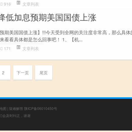
916
文章列表
降低加息预期美国国债上涨
预期美国国债上涨】!!!今天受到全网的关注度非常高，那么具体
看看具体都是怎么回事吧！ 1、【机...
171
文章列表
2
下一页
尾页
地图
|
疑难解答
陕ICP备06010450号
，我们会及时纠正，谢谢