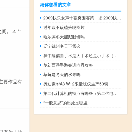
猜你想看的文章
2009快乐女声十强突围赛第一场 2009快乐女声主题曲
过年该不该磕头呢图片
 2. **
哈尔滨冬天能戴眼镜吗
辽宁锦州冬天下雪么
鼻中隔偏曲手术是大手术还是小手术（鼻中隔偏曲一定手术吗）
梦幻西游手游突进内丹攻略
草莓是冬天的水果吗
主要作品有
奥迪豪华A8 W12限量版仅生产50辆
第二代计算机的特点有哪些（第二代电子计算机的主要特点）
“一般意思”的出处是哪里
,只有你去执