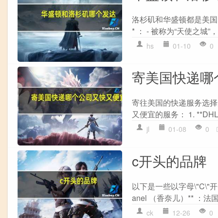
洛杉矶和华盛顿都是美国的
* ： - 被称为“天使之城
hs
01-10
0
寄美国快递哪
寄往美国的快递服务选择
又便宜的服务： 1. **DHL
jl
01-08
0
c开头的品牌
以下是一些以字母\"C\"
anel （香奈儿）** 
ck
12-26
0