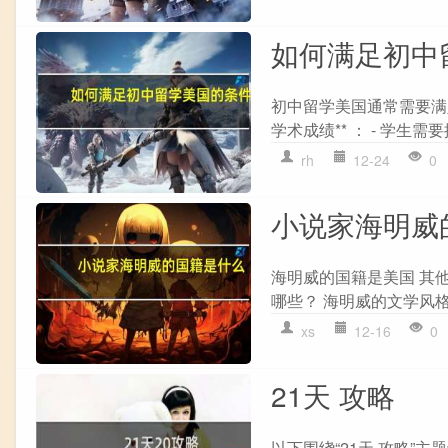
如何满足初中
初中留学美国通常需要满足以下
学术成绩** ： - 学生
rh
12-24
0
小说家海明威
海明威的国籍是美国 其
哪些？ 海明威的文学风
xs
12-16
0
21天 攻略
以下围绕“21天 攻略”主