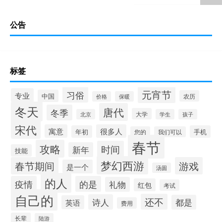
公告
标签
元宵节
习俗
专业
中国
农历
价格
保暖
冬天
唐代
冬季
大学
北京
学生
孩子
宋代
寓意
很多人
年初
手机
您的
我们可以
春节
攻略
时间
新年
技能
梦幻西游
春节期间
游戏
是一个
汤圆
的人
疫情
的是
礼物
红包
考试
自己的
还不
诗人
都是
英语
费用
长辈
陆游