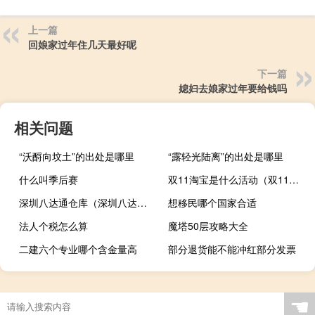
上一篇
回娘家过年住几天最好呢
下一篇
媳妇去娘家过年要给钱吗
相关问题
“沃酹向坟土”的出处是哪里
“露轻光陆离”的出处是哪里
什么叫季后赛
双11淘宝是什么活动（双11淘宝）
深圳八达通仓库（深圳八达仓无纸化通关系统）
想移民哪个国家合适
法人个税怎么算
魔塔50层攻略大全
二建六个专业哪个含金量高
部分退货能不能冲红部分发票
☚