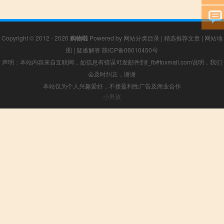
Copyright © 2012 - 2026
购物啦
Powered by
网站分类目录
|
精选推荐文章
|
网站地
图
|
疑难解答
陕ICP备06010450号
声明：本站内容来自互联网，如信息有错误可发邮件到f_fb#foxmail.com说明，我们
会及时纠正，谢谢
本站仅为个人兴趣爱好，不接盈利性广告及商业合作
小男孩