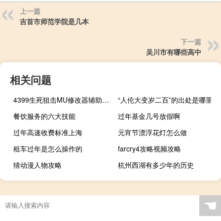
上一篇
吉首市师范学院是几本
下一篇
吴川市有哪些高中
相关问题
4399生死狙击MU修改器辅助挂 V1.0 绿色版（4399生死狙击MU修改器辅助挂 V1.0 绿色版功能简介）
“人伦大变岁二百”的出处是哪里
餐饮服务的六大技能
过年基金几号放假啊
过年高速收费标准上海
元宵节漂浮花灯怎么做
租车过年是怎么操作的
farcry4攻略视频攻略
猜动漫人物攻略
杭州西湖有多少年的历史
☚