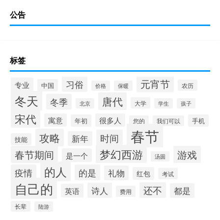
公告
标签
元宵节
习俗
专业
中国
农历
价格
保暖
冬天
唐代
冬季
大学
北京
学生
孩子
宋代
寓意
很多人
年初
手机
您的
我们可以
春节
攻略
时间
新年
技能
梦幻西游
春节期间
游戏
是一个
汤圆
的人
疫情
的是
礼物
红包
考试
自己的
还不
诗人
都是
英语
费用
长辈
陆游