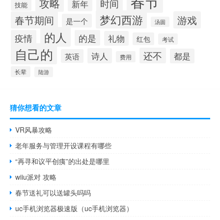
春节
攻略
时间
新年
技能
梦幻西游
春节期间
游戏
是一个
汤圆
的人
疫情
的是
礼物
红包
考试
自己的
还不
诗人
都是
英语
费用
长辈
陆游
猜你想看的文章
VR风暴攻略
老年服务与管理开设课程有哪些
“再寻和议平创痍”的出处是哪里
wiiu派对 攻略
春节送礼可以送罐头吗吗
uc手机浏览器极速版（uc手机浏览器）