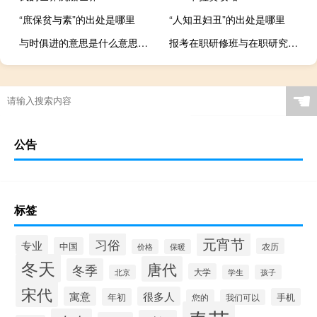
“庶保贫与素”的出处是哪里
“人知丑妇丑”的出处是哪里
与时俱进的意思是什么意思（与时俱进的意思）
报考在职研修班与在职研究生有什么区别
☚
公告
标签
元宵节
习俗
专业
中国
农历
价格
保暖
冬天
唐代
冬季
大学
北京
学生
孩子
宋代
寓意
很多人
年初
手机
您的
我们可以