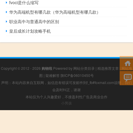
fvoci是什么缩写
华为高端机型有哪几款（华为高端机型有哪几款）
职业高中与普通高中的区别
皇后成长计划攻略手机
Copyright © 2012 - 2026
购物啦
Powered by
网站分类目录
|
精选推荐文章
|
网站地
图
|
疑难解答
陕ICP备06010450号
声明：本站内容来自互联网，如信息有错误可发邮件到f_fb#foxmail.com说明，我们
会及时纠正，谢谢
本站仅为个人兴趣爱好，不接盈利性广告及商业合作
小男孩